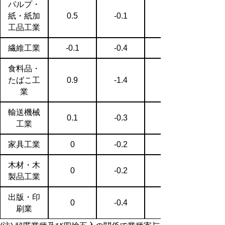
パルプ・
紙・紙加
0.5
-0.1
工品工業
繊維工業
-0.1
-0.4
食料品・
たばこ工
0.9
-1.4
業
輸送機械
0.1
-0.3
工業
家具工業
0
-0.2
木材・木
0
-0.2
製品工業
出版・印
0
-0.4
刷業