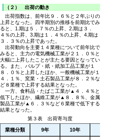
（２） 出荷の動き
出荷指数は、前年比９．６％と２年ぶりの
上昇となった。四半期別の推移を前期比でみ
ると、1.期は５．７％の上昇、2.期は３．
４％の上昇、3.期は１．４％の上昇、4.期は
３．３％の上昇であった。
出荷動向を主要１４業種について前年比で
みると、主力の電気機械工業が２１．０％と
大幅に上昇したことが主たる要因となってい
る。また、パルプ・紙・紙加工品工業が１
８．０％と上昇したほか、一般機械工業が１
４．１％、窯業・土石製品工業が８．２％な
ど８業種で上昇する結果となった。
一方、食料品・たばこ工業が▲４．４％と
低下したほか、繊維工業が▲８．８％、金属
製品工業が▲６．３％など６業種で低下する
結果となった。
第３表 出荷寄与度
業種分類
9年
10年
11年