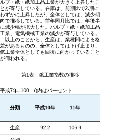
ルプ・紙・紙加工品工業が大きく上昇したこ
とが寄与している。在庫は、前期比で2.期に
わずかに上昇したが、全体としては、減少傾
向で推移している。前年同月比では、年後半
に減少幅が拡大した。パルプ・紙・紙加工品
工業、電気機械工業の減少が寄与している。
以上のことから、生産は、業種間による格
差があるものの、全体としては下げ止まり、
鉱工業全体としても回復に向かっていること
が伺われる。
第1表 鉱工業指数の推移
平成7年=100 ()内はパーセント
分類
平成10年
11年
（1～3
生産
92.2
106.9