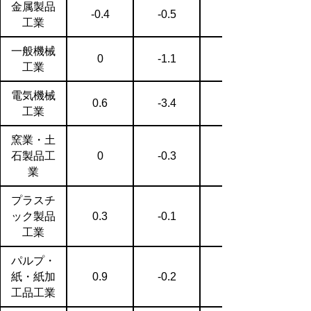
金属製品
-0.4
-0.5
工業
一般機械
0
-1.1
工業
電気機械
0.6
-3.4
工業
窯業・土
石製品工
0
-0.3
業
プラスチ
ック製品
0.3
-0.1
工業
パルプ・
紙・紙加
0.9
-0.2
工品工業