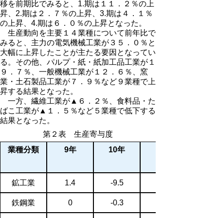
移を前期比でみると、1.期は１１．２％の上
昇、2.期は２．７％の上昇、3.期は４．１％
の上昇、4.期は６．０％の上昇となった。
生産動向を主要１４業種について前年比で
みると、主力の電気機械工業が３５．０％と
大幅に上昇したことが主たる要因となってい
る。その他、パルプ・紙・紙加工品工業が１
９．７％、一般機械工業が１２．６％、窯
業・土石製品工業が７．９％など９業種で上
昇する結果となった。
一方、繊維工業が▲６．２％、食料品・た
ばこ工業が▲１．５％など５業種で低下する
結果となった。
第２表 生産寄与度
業種分類
9年
10年
11年
鉱工業
1.4
-9.5
鉄鋼業
0
-0.3