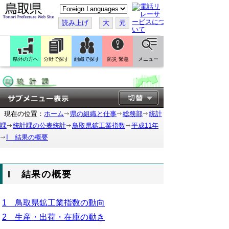
こ
の
ペ
読み上げ
大
元
ー
ジ
を
翻
訳
県外の方へ
分野で探す
組織で探す
防災 緊急
メニュー
す
る
現在の位置：
ホーム
県の組織と仕事
総務部
統計
課
統計課の公表統計
鳥取県鉱工業指数
平成11年
I 結果の概要
I 結果の概要
1 鳥取県鉱工業指数の動向
2 生産・出荷・在庫の動き