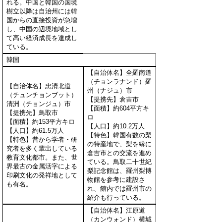
れる。中国と韓国の国境
樹立以降は自治州には韓
国からの直接投資が急増
し、中国の辺境地域とし
て高い経済成長を達成し
ている。
韓国
【自治体名】全羅南道
（チョンラナンド）羅
【自治体名】忠清北道
州（ナジュ）市
（チュンチョンブット）
【提携先】倉吉市
清洲（チョンジュ）市
【面積】約604平方キ
【提携先】鳥取市
ロ
【面積】約153平方キロ
【人口】約10.2万人
【人口】約61.5万人
【特色】韓国有数の梨
【特色】昔から学者・研
の特産地で、梨を縁に
究者を多く輩出している
倉吉市との交流を進め
教育文化都市。また、世
ている。鳥取二十世紀
界最古の金属活字による
梨記念館は、羅州梨博
印刷文化の発祥地として
物館を参考に建設さ
も有名。
れ、館内では羅州市の
紹介も行っている。
【自治体名】江原道
（カンウォンド）横城