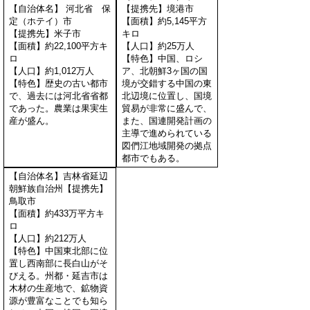
【自治体名】 河北省 保
【提携先】境港市
定（ホテイ）市
【面積】約5,145平方
【提携先】米子市
キロ
【面積】約22,100平方キ
【人口】約25万人
ロ
【特色】中国、ロシ
【人口】約1,012万人
ア、北朝鮮3ヶ国の国
【特色】歴史の古い都市
境が交錯する中国の東
で、過去には河北省省都
北辺境に位置し、国境
であった。農業は果実生
貿易が非常に盛んで、
産が盛ん。
また、国連開発計画の
主導で進められている
図們江地域開発の拠点
都市でもある。
【自治体名】吉林省延辺
朝鮮族自治州【提携先】
鳥取市
【面積】約433万平方キ
ロ
【人口】約212万人
【特色】中国東北部に位
置し西南部に長白山がそ
びえる。州都・延吉市は
木材の生産地で、鉱物資
源が豊富なことでも知ら