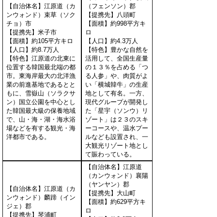
【自治体名】江原道（カ
（フェンソン）郡
ンウォンド）束草（ソク
【提携先】八頭町
チョ）市
【面積】約998平方キ
【提携先】米子市
ロ
【面積】約105平方キロ
【人口】約4.3万人
【人口】約8.7万人
【特色】豊かな自然を
【特色】江原道の北東に
活用して、全国生産量
位置する韓国最北端の都
の１３％を占める「つ
市。東海岸最大の北洋漁
る人参」や、肉質がよ
業の前進基地であるとと
い「横城韓牛」の生産
もに、雪嶽山（ソラクサ
地として有名。一方、
ン）国立公園を中心とし
現代グループが開発し
た韓国最大級の保養地域
た「星宇（ソンウ）リ
で、山・海・湖・海水浴
ゾート」は２３のスキ
場などを有する観光・海
ーコースや、温水プー
洋都市である。
ルなども設置され、一
大観光リゾート地とし
て賑わっている。
【自治体名】江原道
（カンウォンド）襄陽
（ヤンヤン）郡
【自治体名】江原道（カ
【提携先】大山町
ンウォンド）麟蹄（イン
【面積】約629平方キ
ジェ）郡
ロ
【提携先】琴浦町