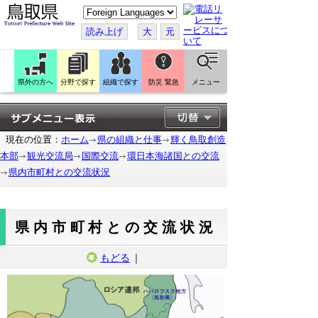
こ
の
ペ
読み上げ
大
元
ー
ジ
を
翻
訳
県外の方へ
分野で探す
組織で探す
防災 緊急
メニュー
す
る
現在の位置：
ホーム
県の組織と仕事
輝く鳥取創造
本部
観光交流局
国際交流
環日本海諸国との交流
県内市町村との交流状況
県内市町村との交流状況
もどる
｜