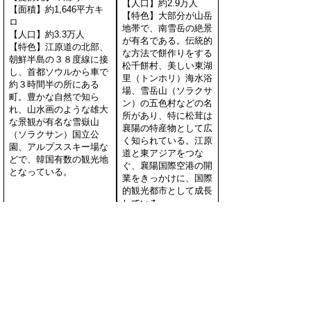
【人口】約2.9万人
【面積】約1,646平方キ
【特色】大部分が山岳
ロ
地帯で、南雪岳の絶景
【人口】約3.3万人
が有名である。伝統的
【特色】江原道の北部、
な方法で餅作りをする
朝鮮半島の３８度線に接
松千餅村、美しい東湖
し、首都ソウルから車で
里（トンホリ）海水浴
約３時間半の所にある
場、雪岳山（ソラクサ
町。豊かな自然で知ら
ン）の五色村などの名
れ、山水画のような雄大
所があり、特に松茸は
な景観が有名な雪嶽山
襄陽の特産物として広
（ソラクサン）国立公
く知られている。江原
園、アルプススキー場な
道と東アジアをつな
どで、韓国有数の観光地
ぐ、襄陽国際空港の開
となっている。
業をきっかけに、国際
的観光都市として成長
している。
【自治体名】江原道
（カンウォンド）平昌
（ピョンチャン）郡
【提携先】若桜町
【自治体名】江原道（カ
【面積】約1,463平方
ンウォンド）楊口（ヤン
キロ
グ）郡
【人口】約3.8万人
【提携先】智頭町
【特色】江原道南部の