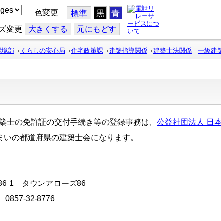
色変更
標準
黒
青
ズ変更
大
きくする
元
にもどす
環境部
くらしの安心局
住宅政策課
建築指導関係
建築士法関係
一級建
級建築士の免許証の交付手続き等の登録事務は、
公益社団法人 日
まいの都道府県の建築士会になります。
6-1 タウンアローズ86
0857-32-8776