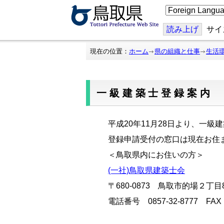
こ
の
ペ
ー
読み上げ
サイ
ジ
を
翻
現在の位置：
ホーム
県の組織と仕事
生活
訳
す
る
一級建築士登録案内
平成20年11月28日より、一
登録申請受付の窓口は現在お住
＜鳥取県内にお住いの方＞
(一社)鳥取県建築士会
〒680-0873
鳥取市的場２丁目8
電話番号 0857-32-8777 FAX 