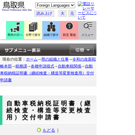
こ
の
ペ
読み上げ
大
元
ー
ジ
を
翻
訳
県外の方へ
分野で探す
組織で探す
防災 緊急
メニュー
す
る
現在の位置：
ホーム
県の組織と仕事
令和の改新戦
略本部
税務課
各種申請様式
自動車税関係
自動
車税納税証明書（継続検査・構造等変更検査用）交付
申請書
自動車税納税証明書（継
続検査・構造等変更検査
用）交付申請書
もどる
｜