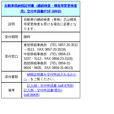
自動車税納税証明書（継続検査・構造等変更検査
用）交付申請書(PDF:88KB)
自動車の継続検査（車検）又は構造
説明
等変更検査を受ける場合に必要とな
ります。
受付期間
随時
東部県税事務所 (TEL 0857-20-3511
～3513、FAX 0857-20-3519)
中部県税事務所 (TEL 0858-23-
受付窓口
3107・3112、FAX 0858-23-3118)
西部県税事務所 (TEL 0859-31-
9604・9605、FAX 0859-31-9613)
「
納税証明書を交付申請されるかた
添付書類
へ
」をご覧ください。
記入例：交付申請書 (pdf:87KB)
備考
記入例：交付申請書(委任)
(pdf:86KB)
▲ページ上部に戻る