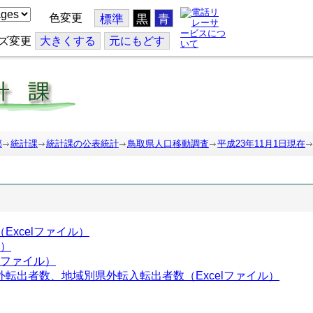
色変更
標準
黒
青
ズ変更
大
きくする
元
にもどす
部
統計課
統計課の公表統計
鳥取県人口移動調査
平成23年11月1日現在
xcelファイル）
ル）
lファイル）
転出者数、地域別県外転入転出者数（Excelファイル）