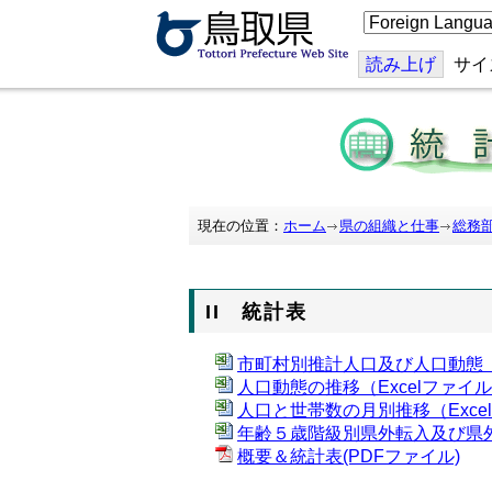
こ
の
ペ
ー
読み上げ
サイ
ジ
を
翻
訳
す
る
現在の位置：
ホーム
県の組織と仕事
総務
II 統計表
市町村別推計人口及び人口動態（E
人口動態の推移（Excelファイ
人口と世帯数の月別推移（Exce
年齢５歳階級別県外転入及び県外
概要＆統計表(PDFファイル)