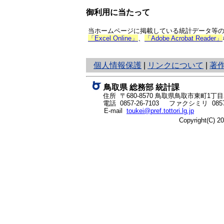
御利用に当たって
当ホームページに掲載している統計データ等の一
「Excel Online」
、
「Adobe Acrobat Reader」
と
個人情報保護
|
リンクについて
|
著
り
ネ
鳥取県 総務部 統計課
ッ
住所 〒680-8570
鳥取県鳥取市東町1丁目2
ト
電話
0857-26-7103
ファクシミリ 0857-
E-mail
toukei@pref.tottori.lg.jp
へ
Copyright(C) 
の