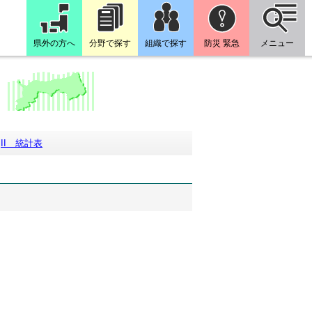
県外の方へ
分野で探す
組織で探す
防災 緊急
メニュー
II 統計表