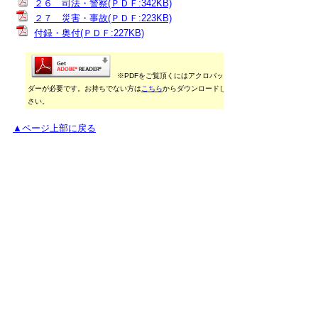
２６ 司法・警察(ＰＤＦ:342KB)
２７ 災害・事故(ＰＤＦ:223KB)
付録・奥付(ＰＤＦ:227KB)
※PDFをご覧頂くにはアクロバットリー
ダーが必要です。お持ちでない方は
こちら
からダウンロードしてくだ
さい。
▲ページ上部に戻る
御利用に当たって
当ホームページに掲載している統計データ等の一部
は、Excel形式、またはPDF形式で提供しています。閲
覧ソフトが必要な場合は、無償の
「Excel モバイルア
プリ」
、
「Excel Online」
、
「Adobe Acrobat
Reader」
などをご利用ください。
▲ページ上部に戻る
と
個人情報保護
|
リンクについて
|
著作権に
り
ついて
|
アクセシビリティ