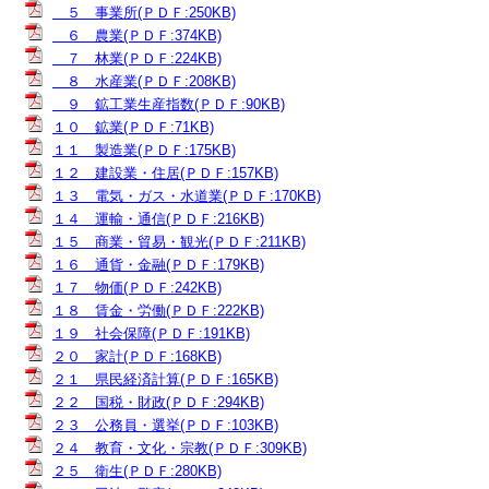
５ 事業所(ＰＤＦ:250KB)
６ 農業(ＰＤＦ:374KB)
７ 林業(ＰＤＦ:224KB)
８ 水産業(ＰＤＦ:208KB)
９ 鉱工業生産指数(ＰＤＦ:90KB)
１０ 鉱業(ＰＤＦ:71KB)
１１ 製造業(ＰＤＦ:175KB)
１２ 建設業・住居(ＰＤＦ:157KB)
１３ 電気・ガス・水道業(ＰＤＦ:170KB)
１４ 運輸・通信(ＰＤＦ:216KB)
１５ 商業・貿易・観光(ＰＤＦ:211KB)
１６ 通貨・金融(ＰＤＦ:179KB)
１７ 物価(ＰＤＦ:242KB)
１８ 賃金・労働(ＰＤＦ:222KB)
１９ 社会保障(ＰＤＦ:191KB)
２０ 家計(ＰＤＦ:168KB)
２１ 県民経済計算(ＰＤＦ:165KB)
２２ 国税・財政(ＰＤＦ:294KB)
２３ 公務員・選挙(ＰＤＦ:103KB)
２４ 教育・文化・宗教(ＰＤＦ:309KB)
２５ 衛生(ＰＤＦ:280KB)