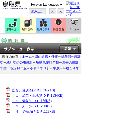
こ
の
ペ
読み上げ
大
元
ー
ジ
を
翻
訳
県外の方へ
分野で探す
組織で探す
防災 緊急
メニュー
す
る
現在の位置：
ホーム
県の組織と仕事
総務部
統計
課
統計課の公表統計
鳥取県統計年鑑
過去の統計
年鑑（明治14年版～令和７年刊）
平成
平成１４年
題名、目次等(ＰＤＦ:379KB)
１ 沿革・土地(ＰＤＦ:1834KB)
２ 気象(ＰＤＦ:156KB)
３ 人口(ＰＤＦ:238KB)
４ 労働力(ＰＤＦ:125KB)