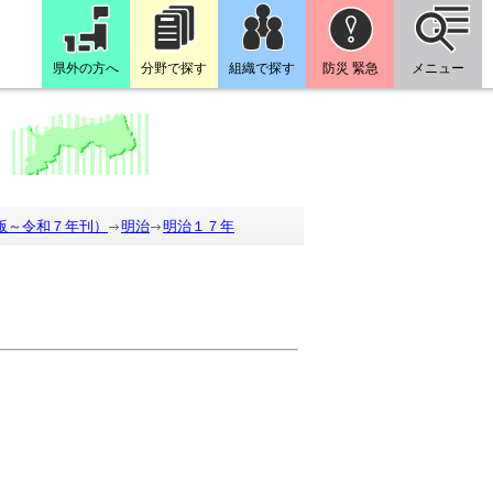
県外の方へ
分野で探す
組織で探す
防災 緊急
メニュー
版～令和７年刊）
明治
明治１７年