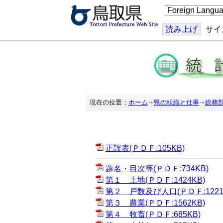
こ
の
ペ
ー
読み上げ
サイ
ジ
を
翻
訳
す
る
現在の位置：
ホーム
県の組織と仕事
総務
正誤表(ＰＤＦ:105KB)
題名・目次等(ＰＤＦ:734KB)
第１ 土地(ＰＤＦ:1424KB)
第２ 戸数及び人口(ＰＤＦ:1221
第３ 農業(ＰＤＦ:1562KB)
第４ 牧畜(ＰＤＦ:685KB)