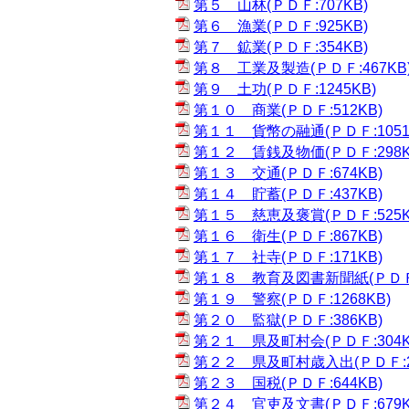
第５ 山林(ＰＤＦ:707KB)
第６ 漁業(ＰＤＦ:925KB)
第７ 鉱業(ＰＤＦ:354KB)
第８ 工業及製造(ＰＤＦ:467KB
第９ 土功(ＰＤＦ:1245KB)
第１０ 商業(ＰＤＦ:512KB)
第１１ 貨幣の融通(ＰＤＦ:1051
第１２ 賃銭及物価(ＰＤＦ:298K
第１３ 交通(ＰＤＦ:674KB)
第１４ 貯蓄(ＰＤＦ:437KB)
第１５ 慈恵及褒賞(ＰＤＦ:525K
第１６ 衛生(ＰＤＦ:867KB)
第１７ 社寺(ＰＤＦ:171KB)
第１８ 教育及図書新聞紙(ＰＤＦ:1
第１９ 警察(ＰＤＦ:1268KB)
第２０ 監獄(ＰＤＦ:386KB)
第２１ 県及町村会(ＰＤＦ:304K
第２２ 県及町村歳入出(ＰＤＦ:21
第２３ 国税(ＰＤＦ:644KB)
第２４ 官吏及文書(ＰＤＦ:679K