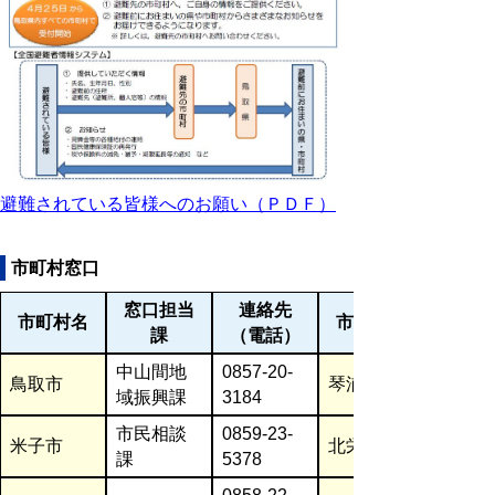
避難されている皆様へのお願い（ＰＤＦ）
市町村窓口
窓口担当
連絡先
市町村名
市町村名
課
（電話）
中山間地
0857-20-
鳥取市
琴浦町
域振興課
3184
市民相談
0859-23-
米子市
北栄町
課
5378