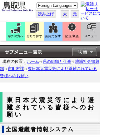
こ
の
ペ
読み上げ
大
元
ー
ジ
を
翻
訳
県外の方へ
分野で探す
組織で探す
防災 緊急
メニュー
す
る
現在の位置：
ホーム
県の組織と仕事
地域社会振興
部
市町村課
東日本大震災等により避難されている
皆様へのお願い
東日本大震災等により避
難されている皆様へのお
願い
全国避難者情報システム