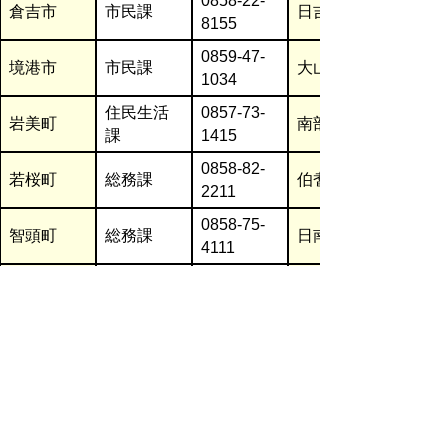
0858-22-
倉吉市
市民課
日吉津村
8155
0859-47-
境港市
市民課
大山町
1034
住民生活
0857-73-
岩美町
南部町
課
1415
0858-82-
若桜町
総務課
伯耆町
2211
0858-75-
智頭町
総務課
日南町
4111
福祉環境
0858-76-
八頭町
日野町
課
0211
総務課危
0858-43-
三朝町
江府町
機管理室
1111
0858-35-
湯梨浜町
総務課
3111