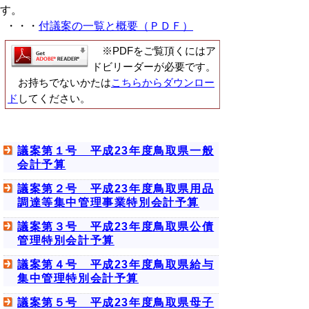
す。
・・・
付議案の一覧と概要（ＰＤＦ）
※PDFをご覧頂くにはア
ドビリーダーが必要です。
お持ちでないかたは
こちらからダウンロー
ド
してください。
議案第１号 平成23年度鳥取県一般
会計予算
議案第２号 平成23年度鳥取県用品
調達等集中管理事業特別会計予算
議案第３号 平成23年度鳥取県公債
管理特別会計予算
議案第４号 平成23年度鳥取県給与
集中管理特別会計予算
議案第５号 平成23年度鳥取県母子