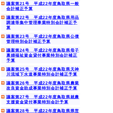
議案第21号 平成22年度鳥取県一般
会計補正予算
議案第22号 平成22年度鳥取県用品
調達等集中管理事業特別会計補正予
算
議案第23号 平成22年度鳥取県公債
管理特別会計補正予算
議案第24号 平成22年度鳥取県母子
寡婦福祉資金貸付事業特別会計補正
予算
議案第25号 平成22年度鳥取県天神
川流域下水道事業特別会計補正予算
議案第26号 平成22年度鳥取県農業
改良資金助成事業特別会計補正予算
議案第27号 平成22年度鳥取県就農
支援資金貸付事業特別会計予算
議案第28号 平成22年度鳥取県県営