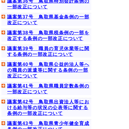
議案第36号 鳥取県特別会計条例の
一部改正について
議案第37号 鳥取県基金条例の一部
改正について
議案第38号 鳥取県税条例の一部を
改正する条例の一部改正について
議案第39号 職員の育児休業等に関
する条例の一部改正について
議案第40号 鳥取県公益的法人等へ
の職員の派遣等に関する条例の一部
改正について
議案第41号 鳥取県職員定数条例の
一部改正について
議案第42号 鳥取県出資法人等にお
ける給与等の状況の公表等に関する
条例の一部改正について
議案第43号 鳥取県青少年健全育成