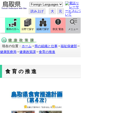
こ
の
ペ
読み上げ
大
元
ー
ジ
を
翻
訳
県外の方へ
分野で探す
組織で探す
防災 緊急
メニュー
す
る
現在の位置：
ホーム
県の組織と仕事
福祉保健部
健康医療局
健康政策課
食育の推進
食育の推進