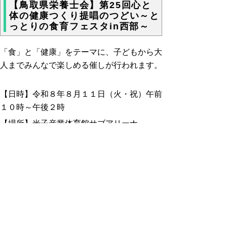
【鳥取県栄養士会】第25回心と
体の健康つくり提唱のつどい～と
っとりの食育フェスタin西部～
「食」と「健康」をテーマに、子どもから大
人までみんなで楽しめる催しが行われます。
【日時】令和８年８月１１日（火・祝）午前
１０時～午後２時
【場所】米子産業体育館サブアリーナ
【内容】ステージショー、ワクワク体験ブー
ス、健康相談ブース、マルシェブース 等
【主催・お問い合わせ先】公益社団法人 鳥
取県栄養士会 0858-23-8140（火・水・
金 午前10時～午後４時）
https://www.eiyo-
tottori.com/news1/1464/