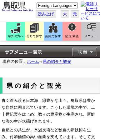
こ
の
ペ
読み上げ
大
元
ー
ジ
を
翻
訳
県外の方へ
分野で探す
組織で探す
防災 緊急
メニュー
す
る
現在の位置：
ホーム
県の紹介と観光
県の紹介と観光
青く澄み渡る日本海、緑豊かな山々。鳥取県は豊か
な自然に囲まれています。こうした環境の中で、二
十世紀梨をはじめ、数々の農産物が生産され、新鮮
な海の幸が水揚げされます。
自然との共生が、氷温技術など独自の新技術を生
み、付加価値の高い産業を支えています。そして文