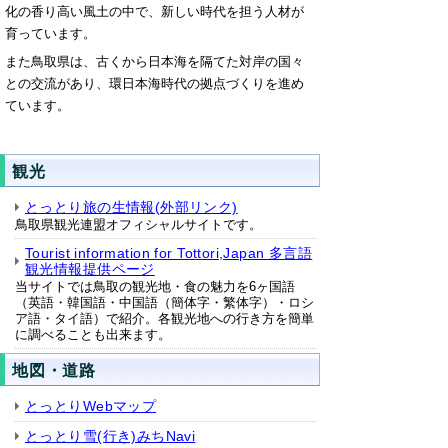
化の香り高い風土の中で、新しい時代を担う人材が
育っています。
また鳥取県は、古くから日本海を隔てた対岸の国々
との交流があり、環日本海時代の拠点づくりを進め
ています。
観光
とっとり旅の生情報(外部リンク)
鳥取県観光連盟オフィシャルサイトです。
Tourist information for Tottori,Japan 多言語
観光情報提供ページ
当サイトでは鳥取の観光地・食の魅力を6ヶ国語
（英語・韓国語・中国語（簡体字・繁体字）・ロシ
ア語・タイ語）で紹介。各観光地への行き方を簡単
に調べることも出来ます。
地図・道路
とっとりWebマップ
とっとり雪(行き)みちNavi