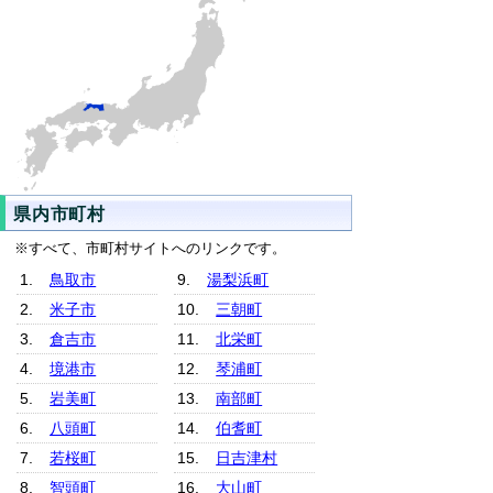
県内市町村
※すべて、市町村サイトへのリンクです。
鳥取市
湯梨浜町
米子市
三朝町
倉吉市
北栄町
境港市
琴浦町
岩美町
南部町
八頭町
伯耆町
若桜町
日吉津村
智頭町
大山町