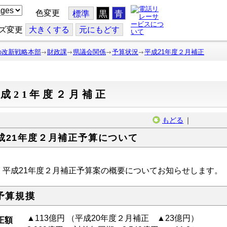
色変更
標準
黒
青
ズ変更
大
きくする
元
にもどす
の改新戦略本部
財政課
県議会関係
予算状況
平成21年度２月補正
成21年度２月補正
もどる
｜
成21年度２月補正予算について
平成21年度２月補正予算案の概要についてお知らせします。
.予算規摸
▲113億円 （平成20年度２月補正 ▲23億円）
正額