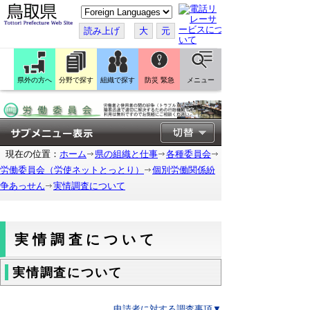
こ
の
ペ
読み上げ
大
元
ー
ジ
を
翻
訳
県外の方へ
分野で探す
組織で探す
防災 緊急
メニュー
す
る
現在の位置：
ホーム
県の組織と仕事
各種委員会
労働委員会（労使ネットとっとり）
個別労働関係紛
争あっせん
実情調査について
実情調査について
実情調査について
申請者に対する調査事項▼