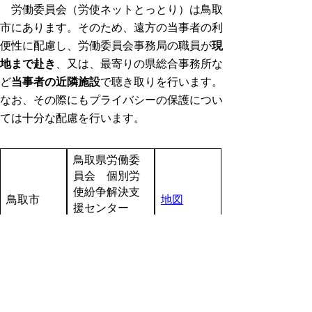
労働委員会（労使ネットとっとり）は鳥取
市にあります。そのため、遠方の当事者の利
便性に配慮し、労働委員会事務局の職員が
現
地まで赴き
、又は、最寄りの県総合事務所な
ど
当事者の近隣施設
で聴き取りを行います。
なお、その際にもプライバシーの保護につい
ては十分な配慮を行います。
鳥取県労働委
員会 個別労
使紛争解決支
鳥取市
地図
援センター
（県庁第二庁
舎）
鳥取県中部総
倉吉市
地図
合事務所
鳥取県西部総
米子市
地図