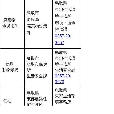
鳥取県
東部生活環
鳥取市
境事務所
環境局
廃棄物
環境・循環
環境衛生
廃棄物対策
推進課
課
0857-20-
3667
鳥取県
鳥取市
東部生活環
食品
鳥取市保健
境事務所
動物愛護
所
生活安全課
生活安全課
0857-20-
3673
鳥取県
鳥取県
東部生活環
東部建築住
住宅
境事務所
宅事務所
建築住宅課
建築
0857-20-
0857-20-