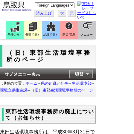
こ
の
ペ
読み上げ
大
元
ー
ジ
を
翻
訳
県外の方へ
分野で探す
組織で探す
防災 緊急
メニュー
す
る
（旧）東部生活環境事務
所のページ
現在の位置：
ホーム
県の組織と仕事
生活環境部
環境立県推進課
（旧）東部生活環境事務所のページ
東部生活環境事務所の廃止につい
て（お知らせ）
東部生活環境事務所は、平成30年3月31日で