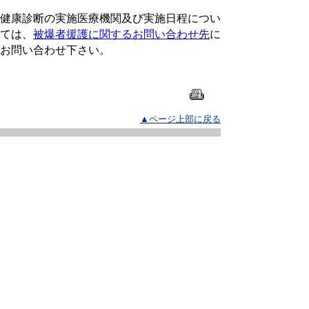
健康診断の実施医療機関及び実施日程につい
ては、
被爆者援護に関するお問い合わせ先
に
お問い合わせ下さい。
▲ページ上部に戻る
と
個人情報保護
|
リンクについて
|
著作権に
り
ついて
|
アクセシビリティ
ネ
鳥取県 福祉保健部 ささえあい福祉
ッ
局 福祉保健課
住所 〒680-8570
ト
鳥取県鳥取市東町1丁目220
へ
電話
0857-26-7138
ファクシミリ 0857-26-8116
の
E-mail
fukushihoken@pref.tottori.lg.jp
下のボタンを押すと、通訳オペレータを通じて手話で