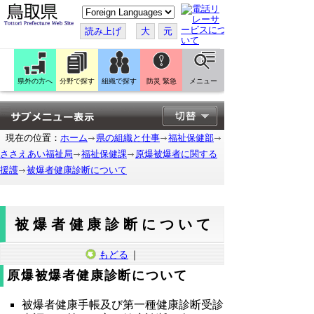
こ
の
ペ
読み上げ
大
元
ー
ジ
を
翻
訳
県外の方へ
分野で探す
組織で探す
防災 緊急
メニュー
す
る
現在の位置：
ホーム
県の組織と仕事
福祉保健部
ささえあい福祉局
福祉保健課
原爆被爆者に関する
援護
被爆者健康診断について
被爆者健康診断について
もどる
｜
原爆被爆者健康診断について
被爆者健康手帳及び第一種健康診断受診