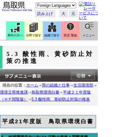
こ
の
ペ
読み上げ
大
元
ー
ジ
を
翻
訳
県外の方へ
分野で探す
組織で探す
防災 緊急
メニュー
す
る
5.3 酸性雨、黄砂防止対
策の推進
現在の位置：
ホーム
県の組織と仕事
生活環境部
環境立県推進課
鳥取県環境白書
平成２１年度版
（ＨＰ閲覧版）
5.3 酸性雨、黄砂防止対策の推進
平成21年度版 鳥取県環境白書