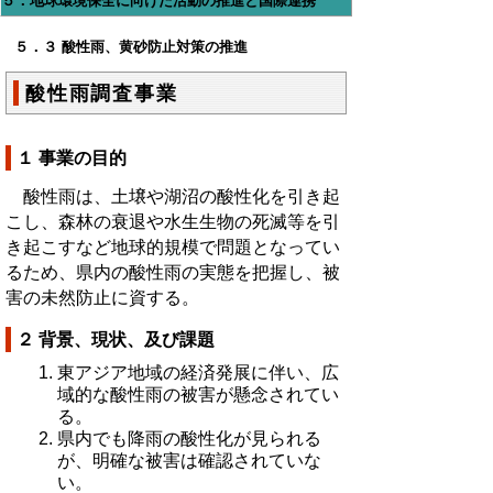
５．地球環境保全に向けた活動の推進と国際連携
５．３ 酸性雨、黄砂防止対策の推進
酸性雨調査事業
１ 事業の目的
酸性雨は、土壌や湖沼の酸性化を引き起
こし、森林の衰退や水生生物の死滅等を引
き起こすなど地球的規模で問題となってい
るため、県内の酸性雨の実態を把握し、被
害の未然防止に資する。
２ 背景、現状、及び課題
東アジア地域の経済発展に伴い、広
域的な酸性雨の被害が懸念されてい
る。
県内でも降雨の酸性化が見られる
が、明確な被害は確認されていな
い。