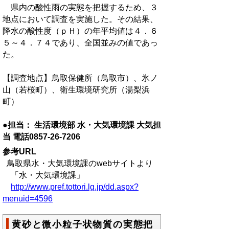
県内の酸性雨の実態を把握するため、３
地点において調査を実施した。その結果、
降水の酸性度（ｐＨ）の年平均値は４．６
５～４．７４であり、全国並みの値であっ
た。
【調査地点】鳥取保健所（鳥取市）、氷ノ
山（若桜町）、衛生環境研究所（湯梨浜
町）
●担当： 生活環境部 水・大気環境課 大気担
当 電話0857-26-7206
参考URL
鳥取県水・大気環境課のwebサイトより
「水・大気環境課」
http://www.pref.tottori.lg.jp/dd.aspx?
menuid=4596
黄砂と微小粒子状物質の実態把