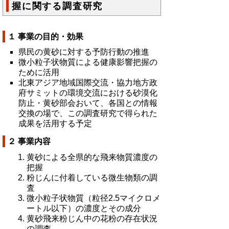
握に関する調査研究
１ 事業の目的・効果
県民の黄砂に対する予防行動の推進
微小粒子状物質による健康影響把握の
ために活用
北東アジア地域国際交流・協力地方政
府サミットの環境交流における砂漠化
防止・黄砂部会おいて、各国との情報
交換の場で、この調査研究で得られた
成果を活用する予定
２ 事業内容
黄砂による全県的な飛来物質濃度の
把握
粉じんに付着している微生物類の調
査
微小粒子状物質（粒径2.5マイクロメ
ートル以下）の濃度とその成分
黄砂飛来粉じん中の花粉の存在状況
の調査