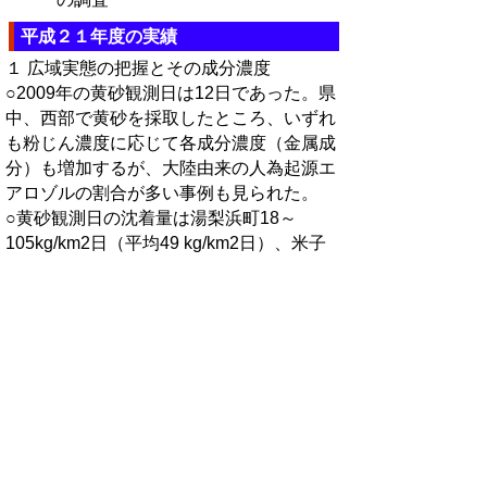
平成２１年度の実績
１ 広域実態の把握とその成分濃度
○2009年の黄砂観測日は12日であった。県
中、西部で黄砂を採取したところ、いずれ
も粉じん濃度に応じて各成分濃度（金属成
分）も増加するが、大陸由来の人為起源エ
アロゾルの割合が多い事例も見られた。
○黄砂観測日の沈着量は湯梨浜町18～
105kg/km2日（平均49 kg/km2日）、米子
市は20～100kg/km2日（平均48 kg/km2
日）と推計された。
２ 微小粒子状物質の健康影響
○パイロット試験では黄砂観測日の大気中
真菌数が、非黄砂日に比較してやや多い傾
向にあった。
○パイロット試験では黄砂観測日の粉じん
量と花粉アレルゲンとの相関は弱く、黄砂
によって引き起こされるアレルギー症状と