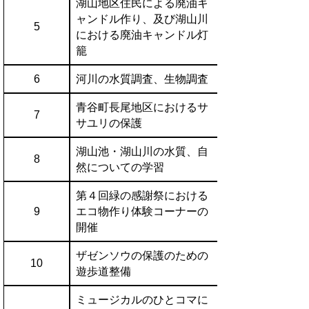
湖山地区住民による廃油キ
ャンドル作り、及び湖山川
5
における廃油キャンドル灯
籠
6
河川の水質調査、生物調査
青谷町長尾地区におけるサ
7
サユリの保護
湖山池・湖山川の水質、自
8
然についての学習
第４回緑の感謝祭における
9
エコ物作り体験コーナーの
開催
ザゼンソウの保護のための
10
遊歩道整備
ミュージカルのひとコマに