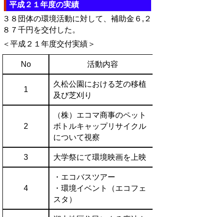
平成２１年度の実績
３８団体の環境活動に対して、補助金６,２
８７千円を交付した。
＜平成２１年度交付実績＞
No
活動内容
久松公園における芝の移植
1
及び芝刈り
（株）エコマ商事のペット
2
ボトルキャップリサイクル
について視察
3
大学祭にて環境映画を上映
・エコバスツアー
4
・環境イベント（エコフェ
スタ）