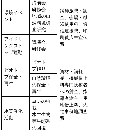
講演会、
研修会
講師旅費・謝
環境イベ
地域の自
金、会場・機
ント
然環境調
器使用料、通
査研究
信運搬費、印
刷費広告宣伝
アイドリ
講演会、
費
ングスト
研修会
ップ運動
ビオトー
プ作り
ビオトー
資材・消耗
プ保全・
自然環境
品、機械借上
再生
の保全・
料専門技術者
再生
への賃金、指
導者謝金、用
ヨシの植
地借上料、先
栽
水質浄化
進事例地調査
水生生物
活動
費
等生態系
の回復