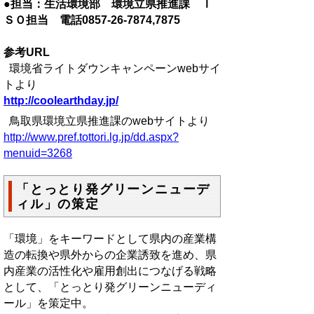
●担当：生活環境部 環境立県推進課 Ｉ
ＳＯ担当 電話0857-26-7874,7875
参考URL
環境省ライトダウンキャンペーンwebサイ
トより
http://coolearthday.jp/
鳥取県環境立県推進課のwebサイトより
http://www.pref.tottori.lg.jp/dd.aspx?
menuid=3268
「とっとり発グリーンニューデ
ィル」の策定
「環境」をキーワードとして県内の産業構
造の転換や県外からの企業誘致を進め、県
内産業の活性化や雇用創出につなげる戦略
として、「とっとり発グリーンニューディ
ール」を策定中。