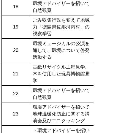
環境アドバイザーを招いて
18
自然観察
ごみ収集行政を変えて地域
19
力「徳島県佐那河内村」の
視察学習
環境ミュージカルの公演を
20
通して、環境について啓発
活動する
古紙リサイクル工程見学、
21
木を使用した玩具博物館見
学
環境アドバイザーを招いて
22
自然観察
環境アドバイザーを招いて
23
地球温暖化防止に関する講
演会及びエコクッキング
・環境アドバイザーを招い