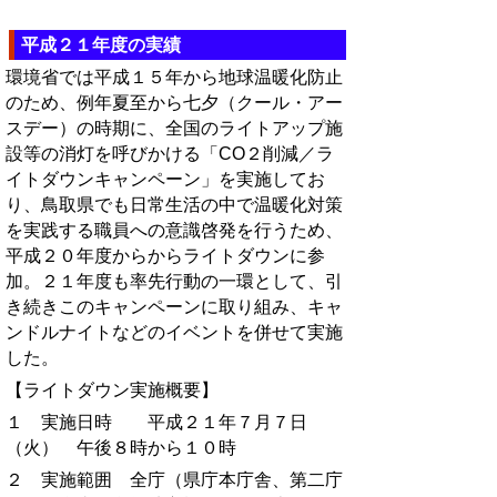
平成２１年度の実績
環境省では平成１５年から地球温暖化防止
のため、例年夏至から七夕（クール・アー
スデー）の時期に、全国のライトアップ施
設等の消灯を呼びかける「CO２削減／ラ
イトダウンキャンペーン」を実施してお
り、鳥取県でも日常生活の中で温暖化対策
を実践する職員への意識啓発を行うため、
平成２０年度からからライトダウンに参
加。２１年度も率先行動の一環として、引
き続きこのキャンペーンに取り組み、キャ
ンドルナイトなどのイベントを併せて実施
した。
【ライトダウン実施概要】
１ 実施日時 平成２１年７月７日
（火） 午後８時から１０時
２ 実施範囲 全庁（県庁本庁舎、第二庁