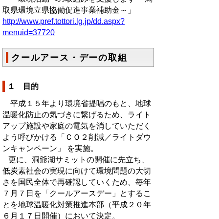
取県環境立県協働促進事業補助金～」
http://www.pref.tottori.lg.jp/dd.aspx?
menuid=37720
クールアース・デーの取組
１ 目的
平成１５年より環境省提唱のもと、地球
温暖化防止の気づきに繋げるため、ライト
アップ施設や家庭の電気を消していただく
よう呼びかける「ＣＯ２削減／ライトダウ
ンキャンペーン」 を実施。
更に、洞爺湖サミットの開催に先立ち、
低炭素社会の実現に向けて環境問題の大切
さを国民全体で再確認していくため、毎年
７月７日を「クールアースデー」とするこ
とを地球温暖化対策推進本部（平成２０年
６月１７日開催）において決定。