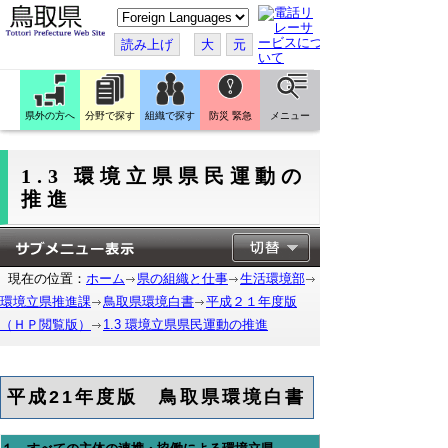
こ
の
ペ
読み上げ
大
元
ー
ジ
を
翻
訳
県外の方へ
分野で探す
組織で探す
防災 緊急
メニュー
す
る
1.3 環境立県県民運動の
推進
現在の位置：
ホーム
県の組織と仕事
生活環境部
環境立県推進課
鳥取県環境白書
平成２１年度版
（ＨＰ閲覧版）
1.3 環境立県県民運動の推進
平成21年度版 鳥取県環境白書