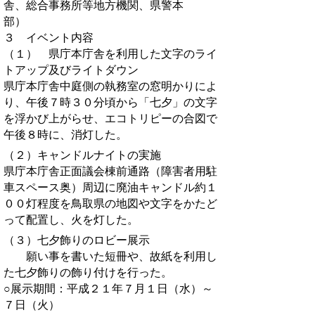
舎、総合事務所等地方機関、県警本
部）
３ イベント内容
（１） 県庁本庁舎を利用した文字のライ
トアップ及びライトダウン
県庁本庁舎中庭側の執務室の窓明かりによ
り、午後７時３０分頃から「七夕」の文字
を浮かび上がらせ、エコトリピーの合図で
午後８時に、消灯した。
（２）キャンドルナイトの実施
県庁本庁舎正面議会棟前通路（障害者用駐
車スペース奥）周辺に廃油キャンドル約１
００灯程度を鳥取県の地図や文字をかたど
って配置し、火を灯した。
（３）七夕飾りのロビー展示
願い事を書いた短冊や、故紙を利用し
た七夕飾りの飾り付けを行った。
○展示期間：平成２１年７月１日（水）～
７日（火）