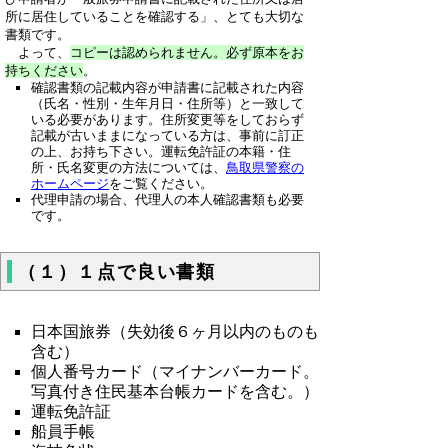
所に居住していることを確認する」、とても大切な
書類です。
よって、
コピーは認められません。必ず原本をお
持ちください
。
確認書類の記載内容が申請書に記載された内容
（氏名・性別・生年月日・住所等）と一致して
いる必要があります。住所変更等をしておらず
記載が古いままになっている方は、事前に訂正
の上、お持ち下さい。運転免許証の本籍・住
所・氏名変更の方法については、
鳥取県警察の
ホームページ
をご覧ください。
代理申請の場合、代理人の本人確認書類も必要
です。
（１）１点で良い書類
日本国旅券（失効後６ヶ月以内のものも
含む）
個人番号カード（マイナンバーカード。
写真付き住民基本台帳カードを含む。）
運転免許証
船員手帳