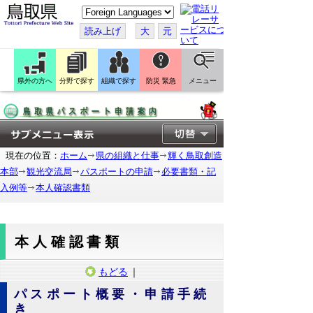
こ
の
ペ
読み上げ
大
元
ー
ジ
を
翻
訳
県外の方へ
分野で探す
組織で探す
防災 緊急
メニュー
す
る
現在の位置：
ホーム
県の組織と仕事
輝く鳥取創造
本部
観光交流局
パスポートの申請
必要書類・記
入例等
本人確認書類
本人確認書類
もどる
｜
パスポート概要・申請手続
き