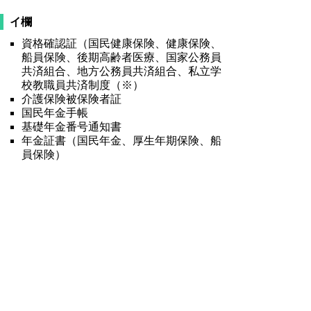
イ欄
資格確認証（国民健康保険、健康保険、
船員保険、後期高齢者医療、国家公務員
共済組合、地方公務員共済組合、私立学
校教職員共済制度（※）
介護保険被保険者証
国民年金手帳
基礎年金番号通知書
年金証書（国民年金、厚生年期保険、船
員保険）
印鑑登録証明書（申請日前６か月以内に
発行のもの）と
登録印のセット
国民健康保険高齢者受給者証（国民健康
保険証とのセットでの提示は認めない）
（乳幼児のみ適用）特別医療費受給資格
証または母子手帳（いずれも資格確認証
（健康保険に限る。）とのセット
（小学生のみ適用）特別医療費受給資格
証と資格確認証（健康保険に限る。）と
のセット
※経過措置として有効とされる国民健康保