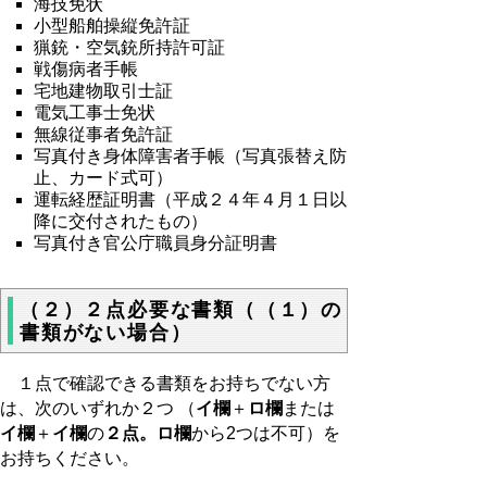
海技免状
小型船舶操縦免許証
猟銃・空気銃所持許可証
戦傷病者手帳
宅地建物取引士証
電気工事士免状
無線従事者免許証
写真付き身体障害者手帳（写真張替え防
止、カード式可）
運転経歴証明書（平成２４年４月１日以
降に交付されたもの）
写真付き官公庁職員身分証明書
（２）２点必要な書類（（１）の
書類がない場合）
１点で確認できる書類をお持ちでない方
は、次のいずれか２つ （
イ欄
＋
ロ欄
または
イ欄
＋
イ欄
の
２点。ロ欄
から2つは不可）を
お持ちください。