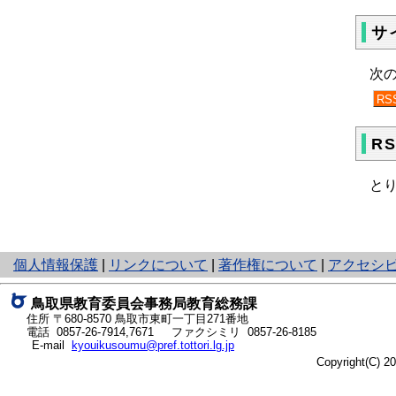
サ
次
RS
R
とり
と
個人情報保護
|
リンクについて
|
著作権について
|
アクセシ
り
ネ
鳥取県教育委員会事務局教育総務課
ッ
住所 〒680-8570
鳥取市東町一丁目271番地
ト
電話
0857-26-7914
,
7671
ファクシミリ 0857-26-8185
E-mail
kyouikusoumu@pref.tottori.lg.jp
へ
Copyright(C) 
の