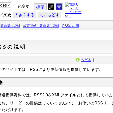
色変更
標準
黒
青
ズ変更
大
きくする
元
にもどす
報道提供資料
教育関係・報道提供資料
RSSの説明
SSの説明
もどる
｜
のサイトでは、RSSにより更新情報を提供しています。
格
道提供資料では、RSS2.0をXMLファイルとして提供してい
お、リーダーの提供はしていませんので、お使いのRSSリー
いただけます。