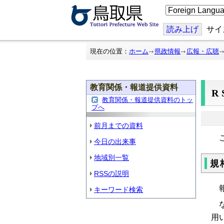
こ
の
ペ
ー
読み上げ
サイ
ジ
を
翻
現在の位置：
ホーム
県政情報
広報・広聴
訳
す
る
教育関係・報道提供資料
R
教育関係・報道提供資料のトッ
プへ
前月までの資料
こ
今日の出来事
地域別一覧
規
RSSの説明
報
キーワード検索
な
用