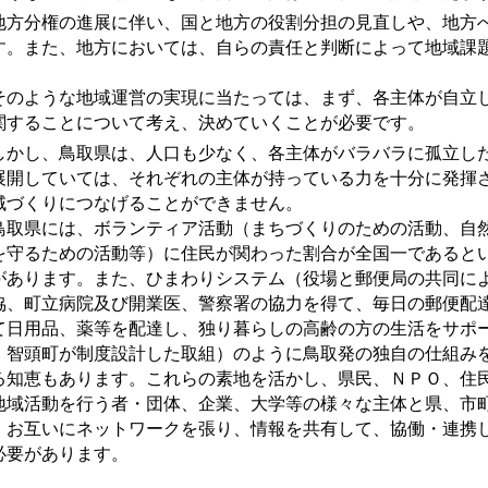
方分権の進展に伴い、国と地方の役割分担の見直しや、地方
す。また、地方においては、自らの責任と判断によって地域課
。
のような地域運営の実現に当たっては、まず、各主体が自立
関することについて考え、決めていくことが必要です。
かし、鳥取県は、人口も少なく、各主体がバラバラに孤立し
展開していては、それぞれの主体が持っている力を十分に発揮
域づくりにつなげることができません。
取県には、ボランティア活動（まちづくりのための活動、自
を守るための活動等）に住民が関わった割合が全国一であると
があります。また、ひまわりシステム（役場と郵便局の共同に
協、町立病院及び開業医、警察署の協力を得て、毎日の郵便配
て日用品、薬等を配達し、独り暮らしの高齢の方の生活をサポ
、智頭町が制度設計した取組）のように鳥取発の独自の仕組み
る知恵もあります。これらの素地を活かし、県民、ＮＰＯ、住
地域活動を行う者・団体、企業、大学等の様々な主体と県、市
、お互いにネットワークを張り、情報を共有して、協働・連携
必要があります。