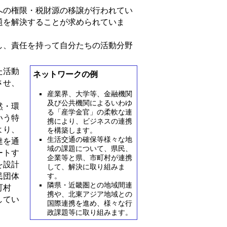
への権限・税財源の移譲が行われてい
題を解決することが求められていま
し、責任を持って自分たちの活動分野
た活動
ネットワークの例
させ、
産業界、大学等、金融機関
及び公共機関によるいわゆ
然・環
る「産学金官」の柔軟な連
いう特
携により、ビジネスの連携
より、
を構築します。
生活交通の確保等様々な地
達を通
域の課題について、県民、
ートす
企業等と県、市町村が連携
を設計
して、解決に取り組みま
民団体
す。
隣県・近畿圏との地域間連
町村
携や、北東アジア地域との
してい
国際連携を進め、様々な行
政課題等に取り組みます。