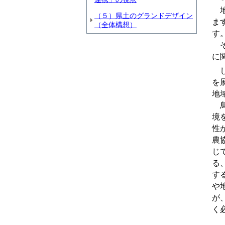
地
（５）県土のグランドデザイン
ま
（全体構想）
す
そ
に
し
を
地
鳥
境
性
農
じ
る
す
や
が
く