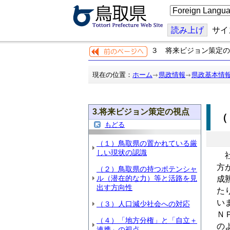
こ
の
ペ
ー
読み上げ
サイ
ジ
を
３ 将来ビジョン策定
翻
訳
す
現在の位置：
ホーム
県政情報
県政基本情
る
3.将来ビジョン策定の視点
もどる
（１）鳥取県の置かれている厳
しい現状の認識
社
方
（２）鳥取県の持つポテンシャ
ル（潜在的な力）等と活路を見
成
出す方向性
た
い
（３）人口減少社会への対応
Ｎ
（４）「地方分権」と「自立＋
の
連携」の視点