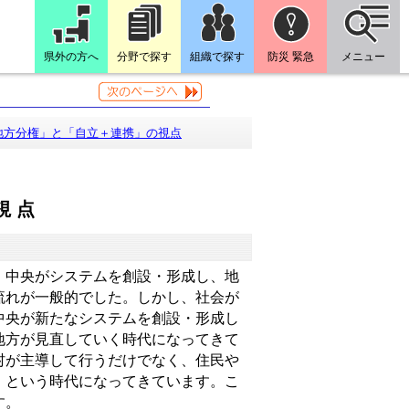
県外の方へ
分野で探す
組織で探す
防災 緊急
メニュー
地方分権」と「自立＋連携」の視点
視点
・中央がシステムを創設・形成し、地
流れが一般的でした。しかし、社会が
中央が新たなシステムを創設・形成し
地方が見直していく時代になってきて
村が主導して行うだけでなく、住民や
、という時代になってきています。こ
す。