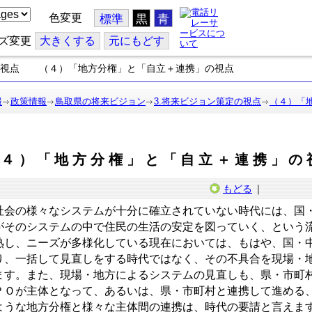
色変更
標準
黒
青
ズ変更
大
きくする
元
にもどす
の視点 （４）「地方分権」と「自立＋連携」の視点
報
政策情報
鳥取県の将来ビジョン
3.将来ビジョン策定の視点
（４）「
（４）「地方分権」と「自立＋連携」の
もどる
｜
会の様々なシステムが十分に確立されていない時代には、国
がそのシステムの中で住民の生活の安定を図っていく、という
熟し、ニーズが多様化している現在においては、もはや、国・
り、一括して見直しをする時代ではなく、その不具合を現場・
ます。また、現場・地方によるシステムの見直しも、県・市町
ＰＯが主体となって、あるいは、県・市町村と連携して進める
ような地方分権と様々な主体間の連携は、時代の要請と言えま