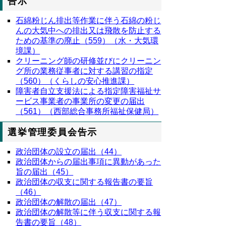
告示
石綿粉じん排出等作業に伴う石綿の粉じ
んの大気中への排出又は飛散を防止する
ための基準の廃止（559）（水・大気環
境課）
クリーニング師の研修並びにクリーニン
グ所の業務従事者に対する講習の指定
（560）（くらしの安心推進課）
障害者自立支援法による指定障害福祉サ
ービス事業者の事業所の変更の届出
（561）（西部総合事務所福祉保健局）
選挙管理委員会告示
政治団体の設立の届出（44）
政治団体からの届出事項に異動があった
旨の届出（45）
政治団体の収支に関する報告書の要旨
（46）
政治団体の解散の届出（47）
政治団体の解散等に伴う収支に関する報
告書の要旨（48）