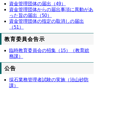
資金管理団体の届出（49）
資金管理団体からの届出事項に異動があ
った旨の届出（50）
資金管理団体の指定の取消しの届出
（51）
教育委員会告示
臨時教育委員会の招集（15）（教育総
務課）
公告
採石業務管理者試験の実施（治山砂防
課）
８０１５号全文
鳥取県公報第８０１５号の全文
はこちらか
らご覧いただけます。＞＞＞
（２５