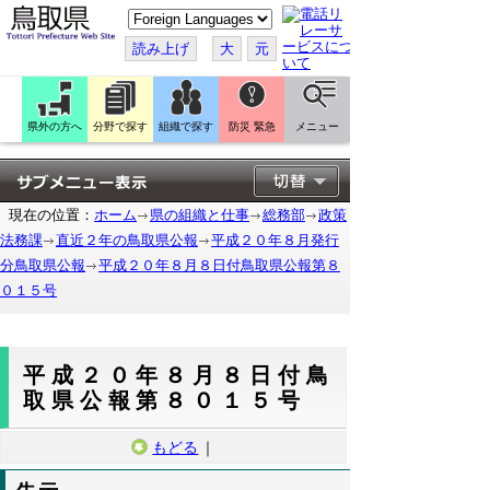
こ
の
ペ
読み上げ
大
元
ー
ジ
を
翻
訳
県外の方へ
分野で探す
組織で探す
防災 緊急
メニュー
す
る
現在の位置：
ホーム
県の組織と仕事
総務部
政策
法務課
直近２年の鳥取県公報
平成２０年８月発行
分鳥取県公報
平成２０年８月８日付鳥取県公報第８
０１５号
平成２０年８月８日付鳥
取県公報第８０１５号
もどる
｜