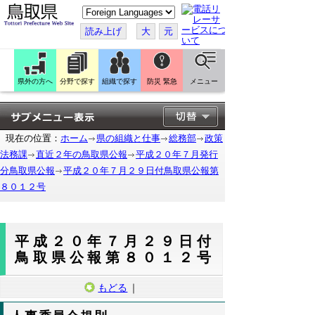
こ
の
ペ
読み上げ
大
元
ー
ジ
を
翻
訳
県外の方へ
分野で探す
組織で探す
防災 緊急
メニュー
す
る
現在の位置：
ホーム
県の組織と仕事
総務部
政策
法務課
直近２年の鳥取県公報
平成２０年７月発行
分鳥取県公報
平成２０年７月２９日付鳥取県公報第
８０１２号
平成２０年７月２９日付
鳥取県公報第８０１２号
もどる
｜