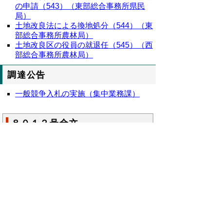
の申請（543）（東部総合事務所県民
局）
土地改良法による換地処分（544）（東
部総合事務所農林局）
土地改良区の役員の就退任（545）（西
部総合事務所農林局）
調達公告
一般競争入札の実施（集中業務課）
８０１２号全文
鳥取県公報第８０１２号の全文
はこちらか
らご覧いただけます。＞＞＞
（254KB）
▲ページ上部に戻る