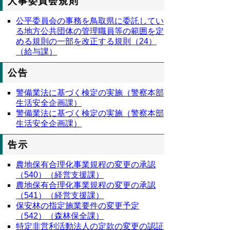
人事委員会規則
公平委員会の事務を鳥取県に委託してい
る地方公共団体の管理職員等の範囲を定
める規則の一部を改正する規則（24）
（給与課）
公告
警備業法に基づく検定の実施（警察本部
生活安全企画課）
警備業法に基づく検定の実施（警察本部
生活安全企画課）
告示
農地保有合理化事業規程の変更の承認
（540）（経営支援課）
農地保有合理化事業規程の変更の承認
（541）（経営支援課）
保安林の指定施業要件の変更予定
（542）（森林保全課）
特定非営利活動法人の定款の変更の認証