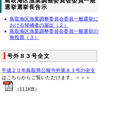
鳥取海区漁業調整委員会委員一般
選挙選挙長告示
鳥取海区漁業調整委員会委員一般選挙に
おける候補者の届出（２）
鳥取海区漁業調整委員会委員一般選挙の
無投票（３）
号外８３号全文
平成２０年鳥取県公報号外第８３号の全文
はこちらからご覧いただけます。＞＞＞
（111KB）
▲ページ上部に戻る
と
個人情報保護
|
リンクについて
|
著作権に
り
ついて
|
アクセシビリティ