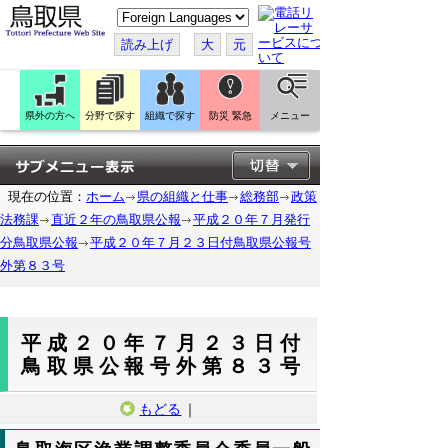
こ
の
ペ
読み上げ
大
元
ー
ジ
を
翻
訳
県外の方へ
分野で探す
組織で探す
防災 緊急
メニュー
す
る
現在の位置：
ホーム
県の組織と仕事
総務部
政策
法務課
直近２年の鳥取県公報
平成２０年７月発行
分鳥取県公報
平成２０年７月２３日付鳥取県公報号
外第８３号
平成２０年７月２３日付
鳥取県公報号外第８３号
もどる
｜