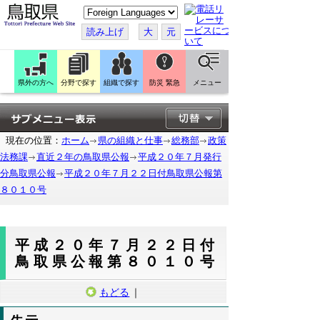
こ
の
ペ
読み上げ
大
元
ー
ジ
を
翻
訳
県外の方へ
分野で探す
組織で探す
防災 緊急
メニュー
す
る
現在の位置：
ホーム
県の組織と仕事
総務部
政策
法務課
直近２年の鳥取県公報
平成２０年７月発行
分鳥取県公報
平成２０年７月２２日付鳥取県公報第
８０１０号
平成２０年７月２２日付
鳥取県公報第８０１０号
もどる
｜