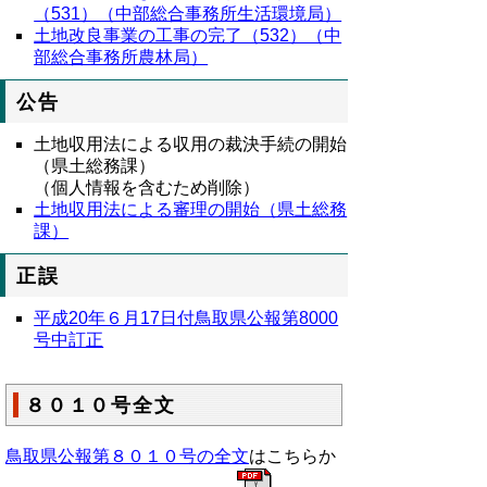
（531）（中部総合事務所生活環境局）
土地改良事業の工事の完了（532）（中
部総合事務所農林局）
公告
土地収用法による収用の裁決手続の開始
（県土総務課）
（個人情報を含むため削除）
土地収用法による審理の開始（県土総務
課）
正誤
平成20年６月17日付鳥取県公報第8000
号中訂正
８０１０号全文
鳥取県公報第８０１０号の全文
はこちらか