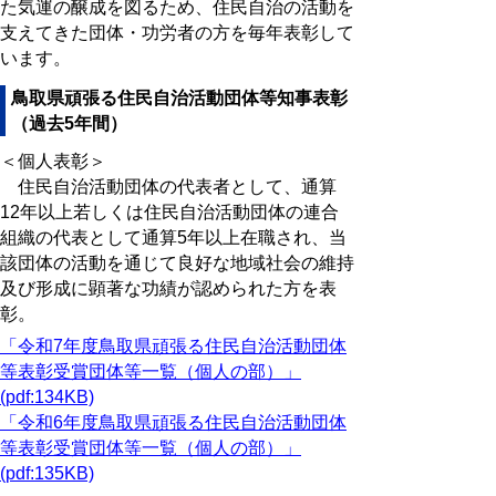
た気運の醸成を図るため、住民自治の活動を
支えてきた団体・功労者の方を毎年表彰して
います。
鳥取県頑張る住民自治活動団体等知事表彰
（過去5年間）
＜個人表彰＞
住民自治活動団体の代表者として、通算
12年以上若しくは住民自治活動団体の連合
組織の代表として通算5年以上在職され、当
該団体の活動を通じて良好な地域社会の維持
及び形成に顕著な功績が認められた方を表
彰。
「令和7年度鳥取県頑張る住民自治活動団体
等表彰受賞団体等一覧（個人の部）」
(pdf:134KB)
「令和6年度鳥取県頑張る住民自治活動団体
等表彰受賞団体等一覧（個人の部）」
(pdf:135KB)