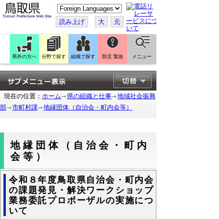
こ
の
ペ
読み上げ
大
元
ー
ジ
を
翻
訳
県外の方へ
分野で探す
組織で探す
防災 緊急
メニュー
す
る
現在の位置：
ホーム
県の組織と仕事
地域社会振興
部
市町村課
地縁団体（自治会・町内会等）
地縁団体（自治会・町内
会等）
令和８年度鳥取県自治会・町内会
の課題発見・解決ワークショップ
業務委託プロポーザルの実施につ
いて