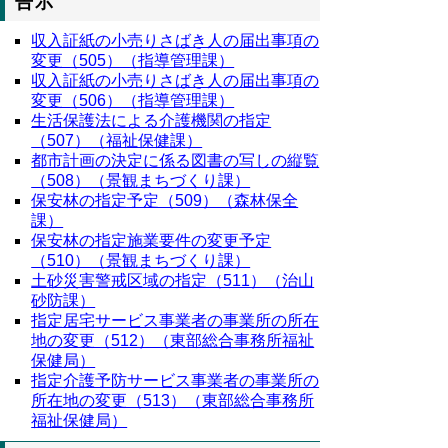
告示
収入証紙の小売りさばき人の届出事項の
変更（505）（指導管理課）
収入証紙の小売りさばき人の届出事項の
変更（506）（指導管理課）
生活保護法による介護機関の指定
（507）（福祉保健課）
都市計画の決定に係る図書の写しの縦覧
（508）（景観まちづくり課）
保安林の指定予定（509）（森林保全
課）
保安林の指定施業要件の変更予定
（510）（景観まちづくり課）
土砂災害警戒区域の指定（511）（治山
砂防課）
指定居宅サービス事業者の事業所の所在
地の変更（512）（東部総合事務所福祉
保健局）
指定介護予防サービス事業者の事業所の
所在地の変更（513）（東部総合事務所
福祉保健局）