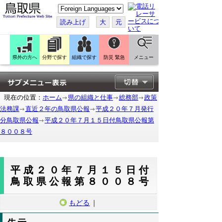
こ
の
ペ
読み上げ
大
元
ー
ジ
を
翻
訳
県外の方へ
分野で探す
組織で探す
防災 緊急
メニュー
す
る
現在の位置：
ホーム
県の組織と仕事
総務部
政策
法務課
直近２年の鳥取県公報
平成２０年７月発行
分鳥取県公報
平成２０年７月１５日付鳥取県公報第
８００８号
平成２０年７月１５日付
鳥取県公報第８００８号
もどる
｜