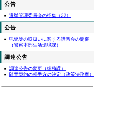
公告
選挙管理委員会の招集（32）
公告
猟銃等の取扱いに関する講習会の開催
（警察本部生活環境課）
調達公告
調達公告の変更（総務課）
随意契約の相手方の決定（政策法務室）
８００８号全文
鳥取県公報第８００８号の全文
はこちらか
らご覧いただけます。＞＞＞
（240KB）