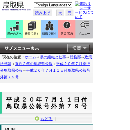
こ
の
ペ
読み上げ
大
元
ー
ジ
を
翻
訳
県外の方へ
分野で探す
組織で探す
防災 緊急
メニュー
す
る
現在の位置：
ホーム
県の組織と仕事
総務部
政策
法務課
直近２年の鳥取県公報
平成２０年７月発行
分鳥取県公報
平成２０年７月１１日付鳥取県公報号
外第７９号
平成２０年７月１１日付
鳥取県公報号外第７９号
もどる
｜