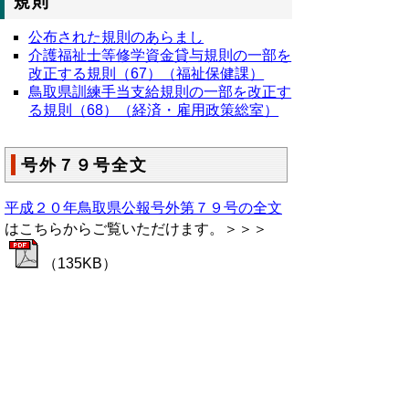
規則
公布された規則のあらまし
介護福祉士等修学資金貸与規則の一部を
改正する規則（67）（福祉保健課）
鳥取県訓練手当支給規則の一部を改正す
る規則（68）（経済・雇用政策総室）
号外７９号全文
平成２０年鳥取県公報号外第７９号の全文
はこちらからご覧いただけます。＞＞＞
（135KB）
▲ページ上部に戻る
と
個人情報保護
|
リンクについて
|
著作権に
り
ついて
|
アクセシビリティ