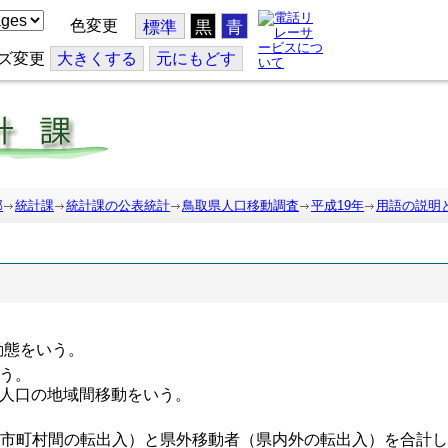
色変更
標準
黒
青
ズ変更
大
きくする
元
にもどす
部
統計課
統計課の公表統計
鳥取県人口移動調査
平成19年
用語の説明
態をいう。
う。
人口の地域間移動をいう。
市町村間の転出入）と県外移動者（県内外の転出入）を合計し