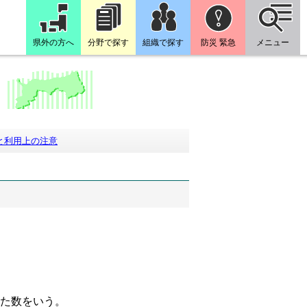
県外の方へ
分野で探す
組織で探す
防災 緊急
メニュー
と利用上の注意
た数をいう。