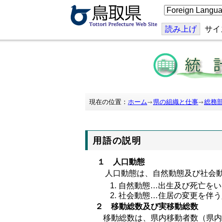
こ
の
ペ
ー
読み上げ
サイ
ジ
を
翻
訳
す
る
現在の位置：
ホーム
県の組織と仕事
総務
用語の説明
１ 人口動態
人口動態は、自然動態及び社会動
自然動態…出生及び死亡をい
社会動態…住居の変更を伴う
２ 移動総数及び実移動総数
移動総数は、県内移動者数（県内