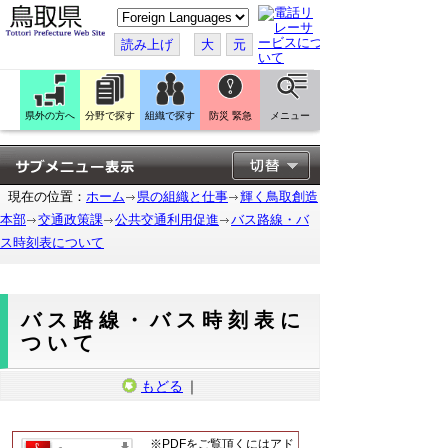
こ
の
ペ
読み上げ
大
元
ー
ジ
を
翻
訳
県外の方へ
分野で探す
組織で探す
防災 緊急
メニュー
す
る
現在の位置：
ホーム
県の組織と仕事
輝く鳥取創造
本部
交通政策課
公共交通利用促進
バス路線・バ
ス時刻表について
バス路線・バス時刻表に
ついて
もどる
｜
※PDFをご覧頂くにはアド