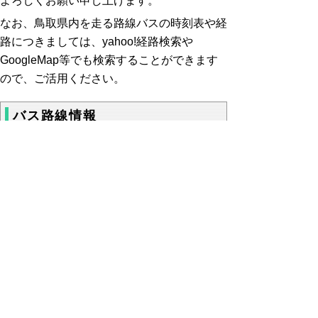
よろしくお願い申し上げます。
なお、鳥取県内を走る路線バスの時刻表や経
路につきましては、yahoo!経路検索や
GoogleMap等でも検索することができます
ので、ご活用ください。
バス路線情報
【バス時刻表・運賃】
日本交通ホームページ
、
日ノ丸自動車ホーム
ページ
バス路線図・PDF版（
東部
・
中部
・
西
部
）
ループ麒麟獅子
くる梨運行時刻表
米子市循環「だんだんバス」
米子市淀江町巡回バス「どんぐりコロコ
ロ」
境港市「はまるーぷバス」