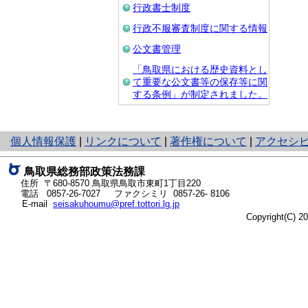
行政書士制度
行政不服審査制度に関する情報
公文書管理
「鳥取県における歴史資料とし
て重要な公文書等の保存等に関
する条例」が制定されました。
と
個人情報保護
|
リンクについて
|
著作権について
|
アクセシ
り
ネ
鳥取県総務部政策法務課
ッ
住所 〒680-8570
鳥取県鳥取市東町1丁目220
ト
電話
0857-26-7027
ファクシミリ 0857-26- 8106
E-mail
seisakuhoumu@pref.tottori.lg.jp
へ
Copyright(C) 
の