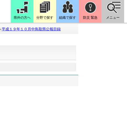
県外の方へ
分野で探す
組織で探す
防災 緊急
メニュー
平成１９年１０月中鳥取県公報目録