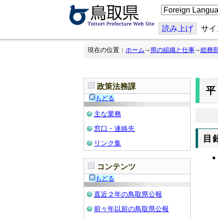
こ
の
ペ
ー
読み上げ
サイ
ジ
を
翻
現在の位置：
ホーム
県の組織と仕事
総務
訳
す
る
政策法務課
もどる
主な業務
窓口・連絡先
目
リンク集
コンテンツ
もどる
直近２年の鳥取県公報
前々年以前の鳥取県公報