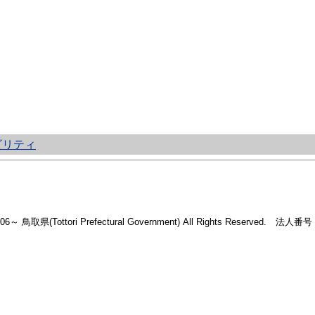
ビリティ
2006～ 鳥取県(Tottori Prefectural Government) All Rights Reserved. 法人番号