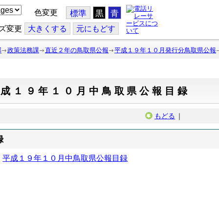
色変更
標準
黒
青
ズ変更
大
きくする
元
にもどす
部
政策法務課
直近２年の鳥取県公報
平成１９年１０月発行分鳥取県公報
平成１９年１０月中鳥取県公報目録
もどる
｜
録
平成１９年１０月中鳥取県公報目録