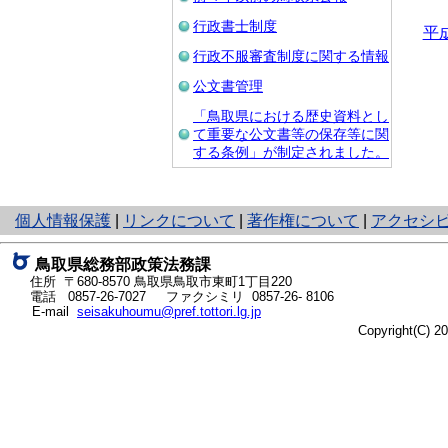
行政書士制度
平
行政不服審査制度に関する情報
公文書管理
「鳥取県における歴史資料とし
て重要な公文書等の保存等に関
する条例」が制定されました。
と
個人情報保護
|
リンクについて
|
著作権について
|
アクセシ
り
ネ
鳥取県総務部政策法務課
ッ
住所 〒680-8570
鳥取県鳥取市東町1丁目220
ト
電話
0857-26-7027
ファクシミリ 0857-26- 8106
E-mail
seisakuhoumu@pref.tottori.lg.jp
へ
Copyright(C) 
の