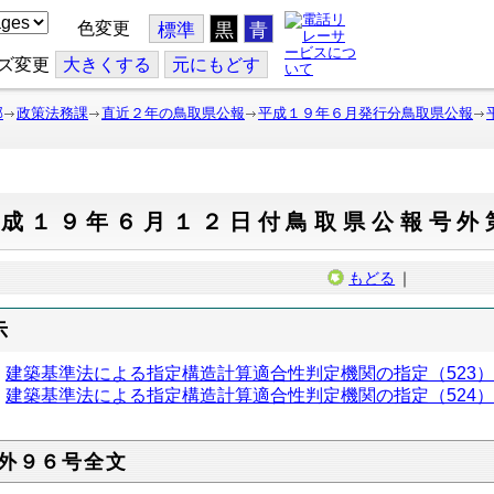
色変更
標準
黒
青
ズ変更
大
きくする
元
にもどす
部
政策法務課
直近２年の鳥取県公報
平成１９年６月発行分鳥取県公報
平成１９年６月１２日付鳥取県公報号外
もどる
｜
示
建築基準法による指定構造計算適合性判定機関の指定（523
建築基準法による指定構造計算適合性判定機関の指定（524
外９６号全文