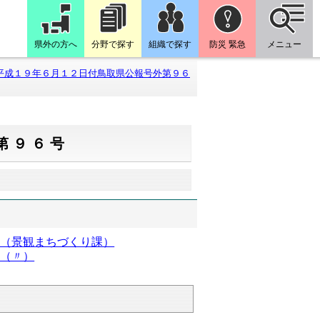
県外の方へ
分野で探す
組織で探す
防災 緊急
メニュー
平成１９年６月１２日付鳥取県公報号外第９６
第９６号
）（景観まちづくり課）
）（〃）