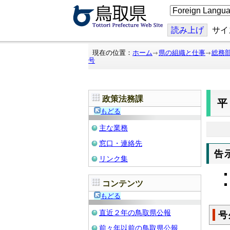
こ
の
ペ
ー
読み上げ
サイ
ジ
を
翻
現在の位置：
ホーム
県の組織と仕事
総務
訳
号
す
る
政策法務課
もどる
主な業務
窓口・連絡先
告
リンク集
コンテンツ
もどる
直近２年の鳥取県公報
号
前々年以前の鳥取県公報