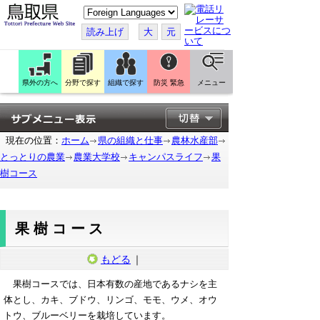
こ
の
ペ
読み上げ
大
元
ー
ジ
を
翻
訳
県外の方へ
分野で探す
組織で探す
防災 緊急
メニュー
す
る
現在の位置：
ホーム
県の組織と仕事
農林水産部
とっとりの農業
農業大学校
キャンパスライフ
果
樹コース
果樹コース
もどる
｜
果樹コースでは、日本有数の産地であるナシを主
体とし、カキ、ブドウ、リンゴ、モモ、ウメ、オウ
トウ、ブルーベリーを栽培しています。