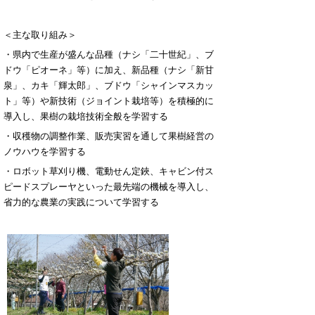
＜主な取り組み＞
・県内で生産が盛んな品種（ナシ「二十世紀」、ブ
ドウ「ピオーネ」等）に加え、新品種（ナシ「新甘
泉」、カキ「輝太郎」、ブドウ「シャインマスカッ
ト」等）や新技術（ジョイント栽培等）を積極的に
導入し、果樹の栽培技術全般を学習する
・収穫物の調整作業、販売実習を通して果樹経営の
ノウハウを学習する
・ロボット草刈り機、電動せん定鋏、キャビン付ス
ピードスプレーヤといった最先端の機械を導入し、
省力的な農業の実践について学習する