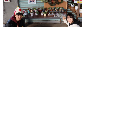
▲ページ上部に戻る
と
個人情報保護
|
リンクについて
|
著作権に
り
ついて
|
アクセシビリティ
ネ
ッ
鳥取県立農業大学校
住所 〒682-0402
ト
鳥取県倉吉市関金町大鳥居1238番地
へ
電話
0858-45-2411
ファクシミリ 0858-45-2412
の
E-mail
nogyodaigaku@pref.tottori.lg.jp