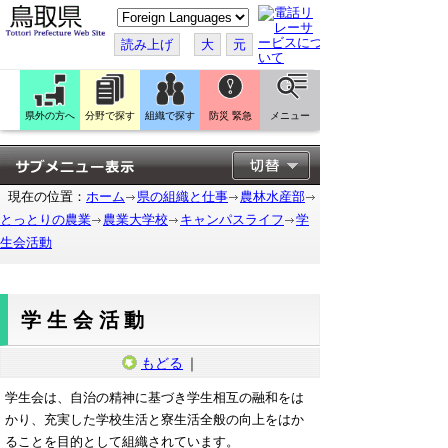
こ
の
ペ
読み上げ
大
元
ー
ジ
を
翻
訳
県外の方へ
分野で探す
組織で探す
防災 緊急
メニュー
す
る
現在の位置：
ホーム
県の組織と仕事
農林水産部
とっとりの農業
農業大学校
キャンパスライフ
学
生会活動
学生会活動
もどる
｜
学生会は、自治の精神に基づき学生相互の融和をは
かり、充実した学校生活と寮生活全般の向上をはか
ることを目的として組織されています。