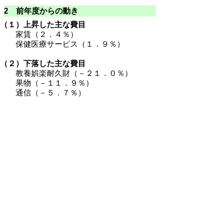
2 前年度からの動き
（１）上昇した主な費目
家賃（２．４％）
保健医療サービス（１．９％）
（２）下落した主な費目
教養娯楽耐久財（－２１．０％）
果物（－１１．９％）
通信（－５．７％）
御利用に当たって
当ホームページに掲載している統計データ等の一部
は、Excel形式、またはPDF形式で提供しています。閲
覧ソフトが必要な場合は、無償の
「Excel モバイルア
プリ」
、
「Excel Online」
、
「Adobe Acrobat
Reader」
などをご利用ください。
▲ページ上部に戻る
と
個人情報保護
|
リンクについて
|
著作権に
り
ついて
|
アクセシビリティ