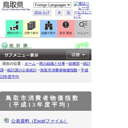
こ
の
ペ
読み上げ
大
元
ー
ジ
を
翻
訳
県外の方へ
分野で探す
組織で探す
防災 緊急
メニュー
す
る
現在の位置：
ホーム
県の組織と仕事
総務部
統計
課
統計課の公表統計
鳥取市消費者物価指数
平成
13年度平均
鳥取市消費者物価指数
（平成13年度平均）
公表資料（Excelファイル）