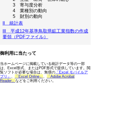
3 寄与度分析
4 業種別の動向
5 財別の動向
II 統計表
III 平成12年基準鳥取県鉱工業指数の作成
要領（PDFファイル）
御利用に当たって
当ホームページに掲載している統計データ等の一部
は、Excel形式、またはPDF形式で提供しています。閲
覧ソフトが必要な場合は、無償の
「Excel モバイルア
プリ」
、
「Excel Online」
、
「Adobe Acrobat
Reader」
などをご利用ください。
▲ページ上部に戻る
と
個人情報保護
|
リンクについて
|
著作権に
り
ついて
|
アクセシビリティ
ネ
鳥取県 総務部 統計課
ッ