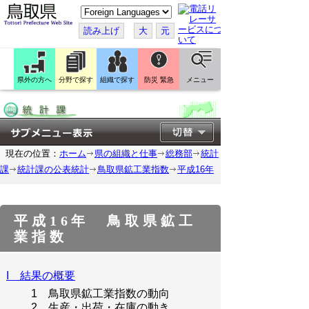
こ
の
ペ
読み上げ
大
元
ー
ジ
を
翻
訳
県外の方へ
分野で探す
組織で探す
防災 緊急
メニュー
す
る
現在の位置：
ホーム
県の組織と仕事
総務部
統計
課
統計課の公表統計
鳥取県鉱工業指数
平成16年
平成16年 鳥取県鉱工
業指数
I 結果の概要
1 鳥取県鉱工業指数の動向
2 生産・出荷・在庫の動き