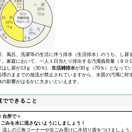
所、風呂、洗濯等の生活に伴う排水（生活排水）のうち、し尿
す。家庭において、一人１日当たり排出する汚濁負荷量（ＢＯＤ
訳はし尿が13ｇ（30％)、
生活雑排水
が30ｇ（70％）となっ
処理のままでの放流が禁止されていますから、水質の汚濁に対
水
の影響がはるかに大きいといえます。
庭でできること
＜台所で＞
○ごみを水に流さないようにしましょう！
・流しの三角コーナーや生ごみ受けに水切り袋をつけましょう