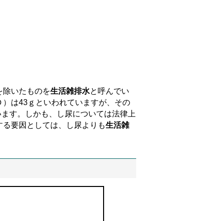
を除いたものを
生活雑排水
と呼んでい
）は43ｇといわれていますが、その
ています。しかも、し尿については法律上
する要因としては、し尿よりも
生活雑
。