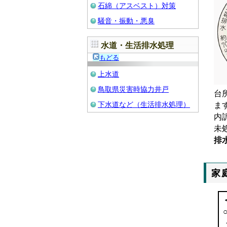
石綿（アスベスト）対策
騒音・振動・悪臭
水道・生活排水処理
もどる
上水道
鳥取県災害時協力井戸
台
下水道など（生活排水処理）
ま
内
未
排
家