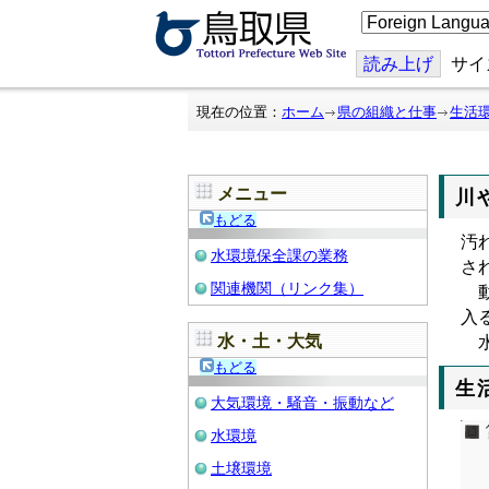
こ
の
ペ
ー
読み上げ
サイ
ジ
を
翻
現在の位置：
ホーム
県の組織と仕事
生活
訳
す
る
メニュー
川
もどる
汚
水環境保全課の業務
さ
関連機関（リンク集）
動
入
水・土・大気
水
もどる
生
大気環境・騒音・振動など
水環境
土壌環境