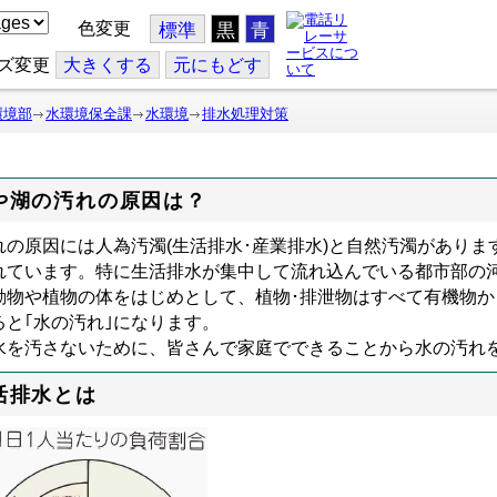
色変更
標準
黒
青
ズ変更
大
きくする
元
にもどす
環境部
水環境保全課
水環境
排水処理対策
や湖の汚れの原因は？
れの原因には人為汚濁(生活排水･産業排水)と自然汚濁があり
れています。特に生活排水が集中して流れ込んでいる都市部
物や植物の体をはじめとして、植物･排泄物はすべて有機物か
ると｢水の汚れ｣になります。
を汚さないために、皆さんで家庭でできることから水の汚れ
活排水とは