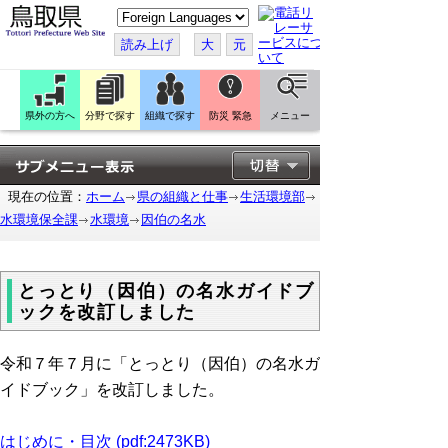
こ
の
ペ
読み上げ
大
元
ー
ジ
を
翻
訳
県外の方へ
分野で探す
組織で探す
防災 緊急
メニュー
す
る
現在の位置：
ホーム
県の組織と仕事
生活環境部
水環境保全課
水環境
因伯の名水
とっとり（因伯）の名水ガイドブ
ックを改訂しました
令和７年７月に「とっとり（因伯）の名水ガ
イドブック」を改訂しました。
はじめに・目次 (pdf:2473KB)