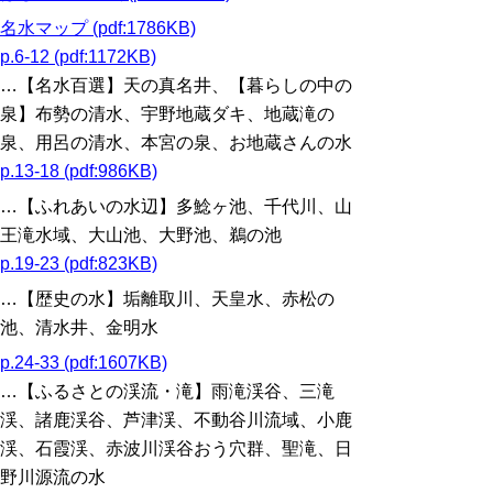
名水マップ (pdf:1786KB)
p.6-12 (pdf:1172KB)
…【名水百選】天の真名井、【暮らしの中の
泉】布勢の清水、宇野地蔵ダキ、地蔵滝の
泉、用呂の清水、本宮の泉、お地蔵さんの水
p.13-18 (pdf:986KB)
…【ふれあいの水辺】多鯰ヶ池、千代川、山
王滝水域、大山池、大野池、鵜の池
p.19-23 (pdf:823KB)
…【歴史の水】垢離取川、天皇水、赤松の
池、清水井、金明水
p.24-33 (pdf:1607KB)
…【ふるさとの渓流・滝】雨滝渓谷、三滝
渓、諸鹿渓谷、芦津渓、不動谷川流域、小鹿
渓、石霞渓、赤波川渓谷おう穴群、聖滝、日
野川源流の水