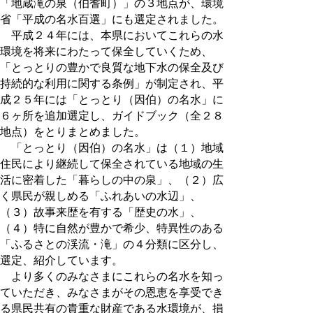
「地蔵滝の泉（伯耆町）」の３地点が、環境
省「平成の名水百選」にも選定されました。
平成２４年には、本県においてこれらの水
環境を将来にわたって保全していくため、
「とっとりの豊かで良質な地下水の保全及び
持続的な利用に関する条例」が制定され、平
成２５年には「とっとり（因伯）の名水」に
６ヶ所を追加選定し、ガイドブック（全２８
地点）をとりまとめました。
「とっとり（因伯）の名水」は（１）地域
住民により継続して保全されている地域の生
活に密着した「暮らしの中の泉」、（２）広
く県民が親しめる「ふれあいの水辺」、
（３）故事来歴を有する「歴史の水」、
（４）特に自然が豊かで希少、特異性のある
「ふるさとの渓流・滝」の４分類に区分し、
選定、紹介しています。
より多くのみなさまにこれらの名水を知っ
ていただき、みなさまがその恩恵を享受でき
る県民共有の貴重な財産である水環境が、損