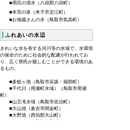
■用呂の清水（八頭郡八頭町）
■本宮の泉（米子市淀江町）
■お地蔵さんの水（鳥取市気高町）
ふれあいの水辺
きれいな水を有する河川等の水域で、水環境
の保全のために社会的な配慮が行われてお
り、広く県民が親しむことができる環境のあ
るもの。
■多鯰ヶ池（鳥取市浜坂・福部町）
■千代川（用瀬町水域）（鳥取市用瀬
町）
■山王滝水域（鳥取市佐治町）
■大山池（倉吉市関金町）
■大野池（西伯郡大山町）
■鵜の池（日野郡日野町）