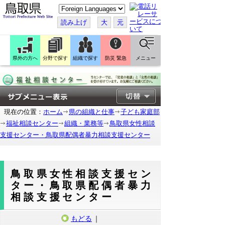
こ
の
ペ
読み上げ
大
元
ー
ジ
を
翻
訳
県外の方へ
分野で探す
組織で探す
防災 緊急
メニュー
す
る
現在の位置：
ホーム
県の組織と仕事
子ども家庭部
福祉相談センター
組織・業務等
鳥取県女性相談
支援センター・鳥取県配偶者暴力相談支援センター
鳥取県女性相談支援セン
ター・鳥取県配偶者暴力
相談支援センター
もどる
｜