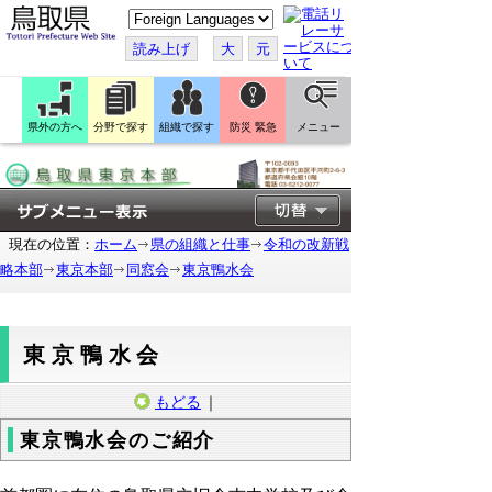
こ
の
ペ
読み上げ
大
元
ー
ジ
を
翻
訳
県外の方へ
分野で探す
組織で探す
防災 緊急
メニュー
す
る
現在の位置：
ホーム
県の組織と仕事
令和の改新戦
略本部
東京本部
同窓会
東京鴨水会
東京鴨水会
もどる
｜
東京鴨水会のご紹介