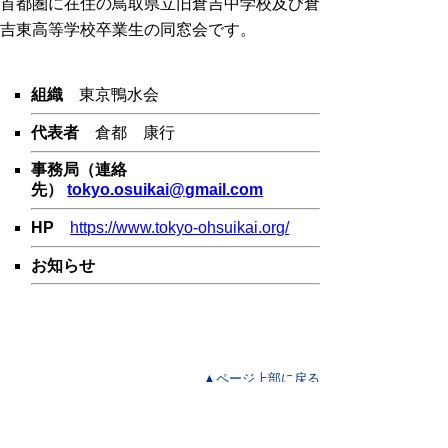
首都圏に在住の鳥取県立旧倉吉中学校及び倉
吉東高等学校卒業生の同窓会です。
組織
東京鴨水会
代表者
倉都 康行
事務局（連絡
先）
tokyo.osuikai@gmail.com
HP
https://www.tokyo-ohsuikai.org/
お知らせ
▲ページ上部に戻る
と
個人情報保護
|
リンクについて
|
著作権に
り
ついて
|
アクセシビリティ