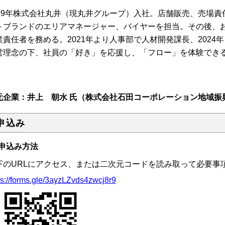
99
年株式会社丸井（現丸井グループ）入社。店舗販売、売場責
トブランドのエリアマネージャー、バイヤーを担当。その後、
業責任者を務める。
2021
年より人事部で人材開発課長、
2024
年
営理念の下、社員の「好き」を応援し、「フロー」を体験でき
元企業：井上 朝水 氏（株式会社石田コーポレーション地域振
申込み
申込み方法
下のURLにアクセス、または二次元コードを読み取って必要事
ps://forms.gle/3ayzLZvds4zwcj8r9