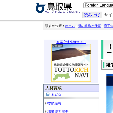
こ
の
ペ
ー
読み上げ
サイ
ジ
を
翻
現在の位置：
ホーム
県の組織と仕事
商工
訳
す
る
企業立地情報サイト
【
経
人材育成
もどる
技能振興
職業能力開発