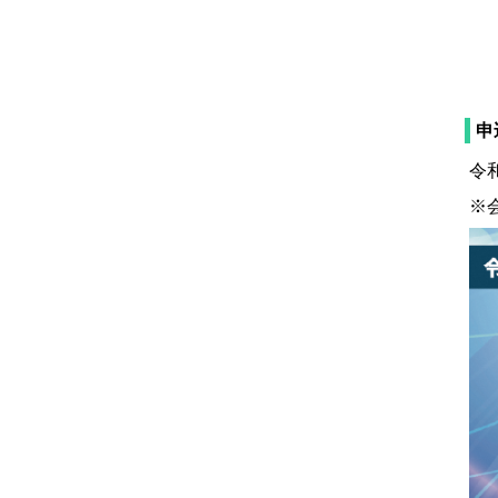
申
令
※