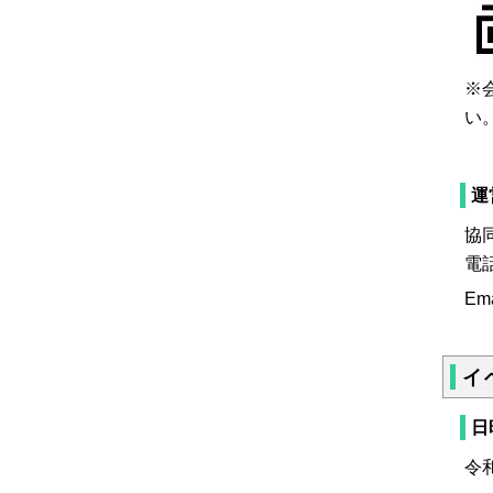
※
い
運
協
電話
Em
イ
日
令