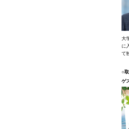
大
に
て
○
ゲ