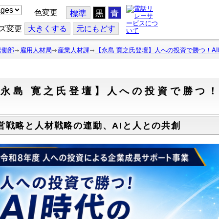
色変更
標準
黒
青
ズ変更
大
きくする
元
にもどす
労働部
雇用人材局
産業人材課
【永島 寛之氏登壇】人への投資で勝つ！A
永島 寛之氏登壇】人への投資で勝つ！
ー
営戦略と人材戦略の連動、AIと人との共創