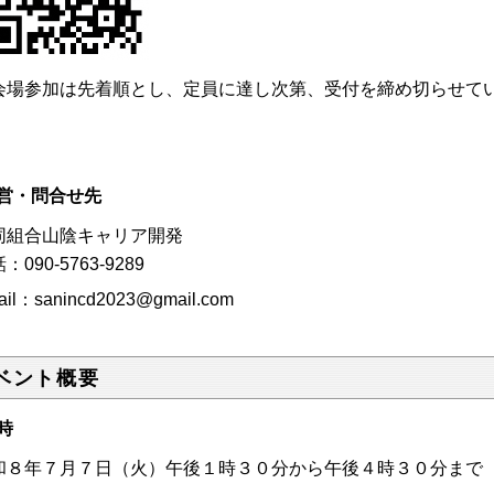
会場参加は先着順とし、定員に達し次第、受付を締め切らせて
。
営・問合せ先
同組合山陰キャリア開発
：090-5763-9289
ail：sanincd2023@gmail.com
ベント概要
時
和８年７
月７日（火）午後１時３０分から午後４時３０分まで