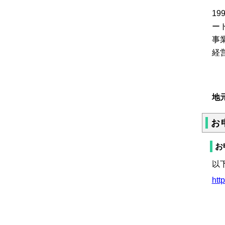
19
ー
事
経
地
お
お
以
htt