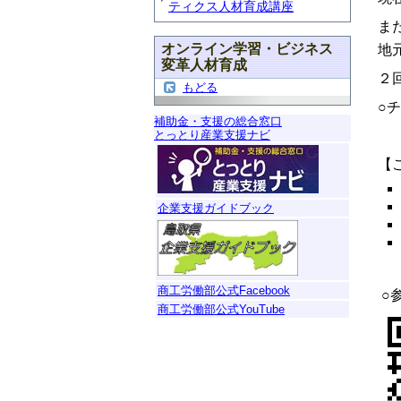
ティクス人材育成講座
ま
オンライン学習・ビジネス
地
変革人材育成
２
もどる
○
補助金・支援の総合窓口
とっとり産業支援ナビ
【
企業支援ガイドブック
商工労働部公式Facebook
○
商工労働部公式YouTube