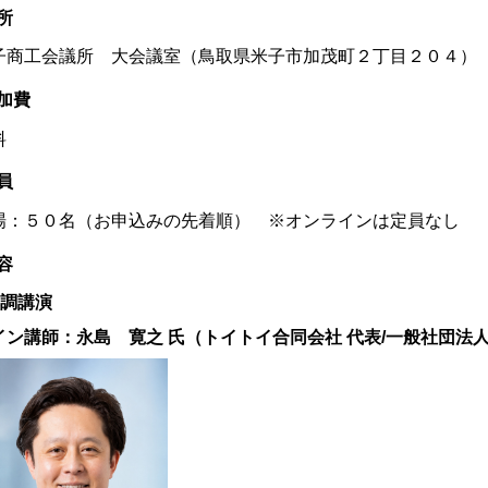
所
子商工会議所 大会議室（
鳥取県米子市加茂町２丁目２０４
）
加費
料
員
場：５０名（お申込みの先着順） ※オンラインは定員なし
容
基調講演
イン講師：永島 寛之 氏（
トイトイ合同会社 代表/一般社団法