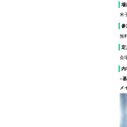
場
米
参
無
定
会
内
○
メ