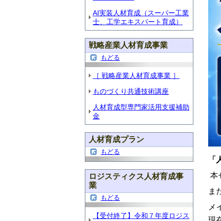
AI実装人材育成（スーパー工業
士、工学エキスパート育成）
戦略産業人材育成事業
もどる
［ 戦略産業人材育成事業 ］
ものづくり共通技術講座
人材育成型専門家活用支援補助
金
人材育成プラン
もどる
「
本
ロジスティクス人材育成事
業
ま
もどる
メ
【受付終了】令和７年度ロジス
現