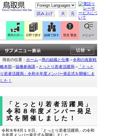
こ
の
ペ
読み上げ
大
元
ー
ジ
を
翻
訳
県外の方へ
分野で探す
組織で探す
防災 緊急
メニュー
す
る
現在の位置：
ホーム
県の組織と仕事
令和の改新戦
略本部
協働参画課
とっとり若者活躍局
「とっと
り若者活躍局」令和８年度メンバー発足式を開催しま
した！
「とっとり若者活躍局」
令和８年度メンバー発足
式を開催しました！
令和８年4月１９日、「とっとり若者活躍局」の令和
８年度メンバー発足式を開催しました。