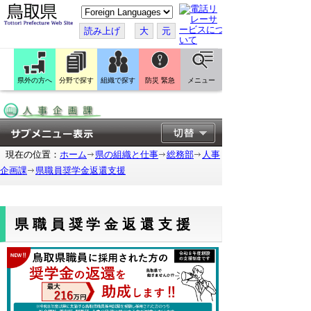
こ
の
ペ
読み上げ
大
元
ー
ジ
を
翻
訳
県外の方へ
分野で探す
組織で探す
防災 緊急
メニュー
す
る
現在の位置：
ホーム
県の組織と仕事
総務部
人事
企画課
県職員奨学金返還支援
県職員奨学金返還支援