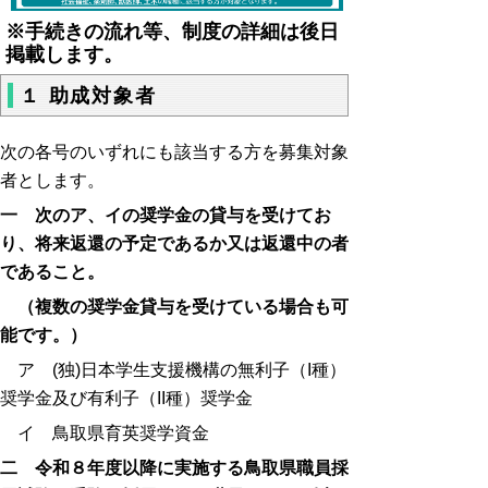
※手続きの流れ等、制度の詳細は後日
掲載します。
１ 助成対象者
次の各号のいずれにも該当する方を募集対象
者とします。
一 次のア、イの奨学金の貸与を受けてお
り、将来返還の予定であるか又は返
還中の者
であること。
（複数の奨学金貸与を受けている場合も可
能です。）
ア (独)日本学生支援機構の無利子（I種）
奨学金及び有利子（II種）奨学金
イ 鳥取県育英奨学資金
二 令和８年度以降に実施する鳥取県職員採