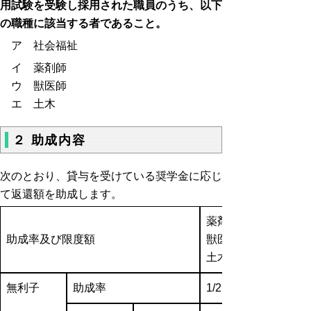
用試験を受験し採用された職員のうち、以下
の職種に該当する者であること。
ア 社会福祉
イ 薬剤師
ウ 獣医師
エ 土木
２ 助成内容
次のとおり、貸与を受けている奨学金に応じ
て返還額を助成します。
薬剤師、
助成率及び限度額
獣医師
土木
無利子
助成率
1/2