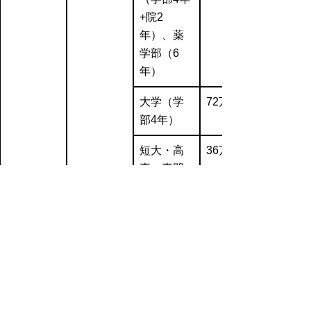
+院2
年）、薬
学部（6
年）
大学（学
72万円
部4年）
短大・高
36万円
専・専門
学校（2
年）
○無利子、有利子の両方の奨学金の貸与を受
けている場合は、上記の無利子奨学金が優先
されます。
無利子奨学金の助成金額が助成金額の上限に
達しないときは、有利子奨学金も一部助成対