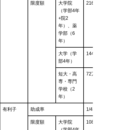
限度額
大学院
216万円
（学部4年
+院2
年）、薬
学部（6
年）
大学（学
144万円
部4年）
短大・高
72万円
専・専門
学校（2
年）
有利子
助成率
1/4
限度額
大学院
108万円
（学部4年