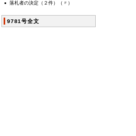
落札者の決定（２件）（〃）
9781号全文
鳥取県公報第9781号の全文
はこちらからご
覧いただけます。＞＞＞
（124KB）
▲ページ上部に戻る
と
個人情報保護
|
リンクについて
|
著作権に
り
ついて
|
アクセシビリティ
ネ
鳥取県総務部政策法務課
ッ
住所 〒680-8570
ト
鳥取県鳥取市東町1丁目220
電話
0857-26-7027
へ
ファクシミリ 0857-26- 8106
の
E-mail
seisakuhoumu@pref.tottori.lg.jp