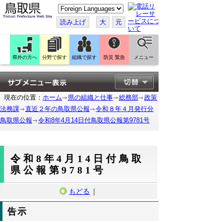
こ
の
ペ
読み上げ
大
元
ー
ジ
を
翻
訳
県外の方へ
分野で探す
組織で探す
防災 緊急
メニュー
す
る
現在の位置：
ホーム
県の組織と仕事
総務部
政策
法務課
直近２年の鳥取県公報
令和８年４月発行分
鳥取県公報
令和8年4月14日付鳥取県公報第9781号
令和8年4月14日付鳥取
県公報第9781号
もどる
｜
告示