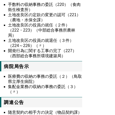
手数料の収納事務の委託（
220
）（食肉
衛生検査所）
土地改良区の定款の変更の認可（
221
）
（農地・水保全課）
土地改良区の役員の就任（２件）
（
222
・
223
）（中部総合事務所農林
局）
土地改良区の役員の就退任（３件）
（
224
～
226
）（〃）
開発行為に関する工事の完了（
227
）
（西部総合事務所環境建築局）
病院局告示
医療費の収納の事務の委託（２）（鳥取
県立厚生病院）
集配金業務の収納の事務の委託（３）
（〃）
調達公告
随意契約の相手方の決定（物品契約課）