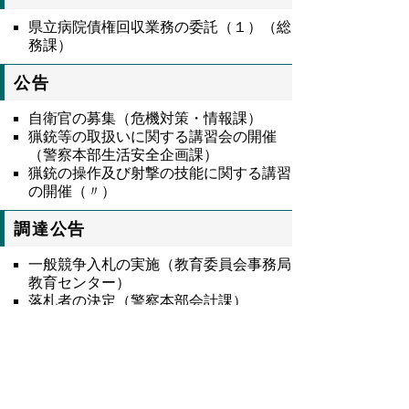
県立病院債権回収業務の委託（１）（総
務課）
公告
自衛官の募集（危機対策・情報課）
猟銃等の取扱いに関する講習会の開催
（警察本部生活安全企画課）
猟銃の操作及び射撃の技能に関する講習
の開催（〃）
調達公告
一般競争入札の実施（教育委員会事務局
教育センター）
落札者の決定（警察本部会計課）
9780号全文
鳥取県公報第9780号の全文
はこちらからご