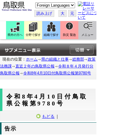
こ
の
ペ
読み上げ
大
元
ー
ジ
を
翻
訳
県外の方へ
分野で探す
組織で探す
防災 緊急
メニュー
す
る
現在の位置：
ホーム
県の組織と仕事
総務部
政策
法務課
直近２年の鳥取県公報
令和８年４月発行分
鳥取県公報
令和8年4月10日付鳥取県公報第9780号
令和8年4月10日付鳥取
県公報第9780号
もどる
｜
告示