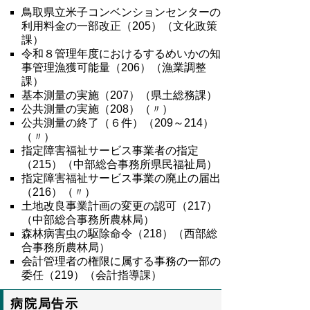
鳥取県立米子コンベンションセンターの
利用料金の一部改正（
205
）（文化政策
課）
令和８管理年度におけるするめいかの知
事管理漁獲可能量（
206
）（漁業調整
課）
基本測量の実施（
207
）（県土総務課）
公共測量の実施（
208
）（〃）
公共測量の終了（６件）（
209
～
214
）
（〃）
指定障害福祉サービス事業者の指定
（
215
）（中部総合事務所県民福祉局）
指定障害福祉サービス事業の廃止の届出
（
216
）（〃）
土地改良事業計画の変更の認可（
217
）
（中部総合事務所農林局）
森林病害虫の駆除命令（
218
）（西部総
合事務所農林局）
会計管理者の権限に属する事務の一部の
委任（219）（会計指導課）
病院局告示