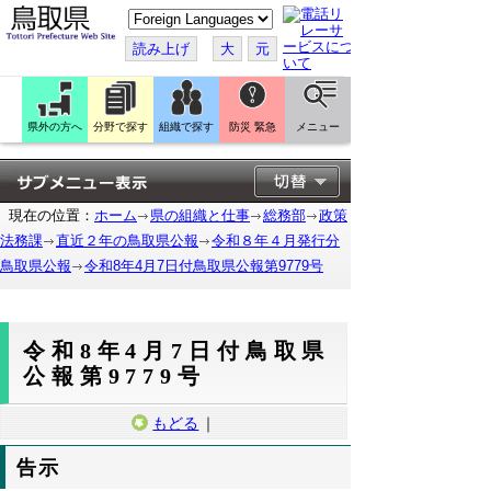
こ
の
ペ
読み上げ
大
元
ー
ジ
を
翻
訳
県外の方へ
分野で探す
組織で探す
防災 緊急
メニュー
す
る
現在の位置：
ホーム
県の組織と仕事
総務部
政策
法務課
直近２年の鳥取県公報
令和８年４月発行分
鳥取県公報
令和8年4月7日付鳥取県公報第9779号
令和8年4月7日付鳥取県
公報第9779号
もどる
｜
告示