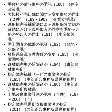
手数料の徴収事務の委託（
188
）（住宅
政策課）
大規模小売店舗に関する変更事項の届出
（２件）（
189
・
190
）（企業支援課）
漁船損害等補償法による漁船保険契約の
締結における義務加入の同意を求めるた
めの発起
人の届出（
191
）（水産振興
課）
国土調査の成果の認証（
192
）（農地・
水保全課）
鳥取県資源管理方針の変更（
193
）（漁
業調整課）
森林病害虫の駆除命令（
194
）（東部農
林事務所）
指定障害福祉サービス事業者の指定
（
195
）（中部総合事務所県民福祉局）
森林病害虫の駆除命令（
196
）（中部総
合事務所農林局）
土地改良事業計画の認可（４件）（
197
～
200
）（〃）
指定障害児通所支援事業者の指定
（
201
）（西部総合事務所県民福祉局）