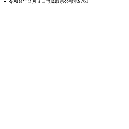
令和８年２月３日付鳥取県公報第
9761
号中訂正
令和８年３月13日付鳥取県公報第9772
号中訂正
9779号全文
鳥取県公報第9779号の全文
はこちらからご
覧いただけます。＞＞＞
（281KB）
▲ページ上部に戻る
と
個人情報保護
|
リンクについて
|
著作権に
り
ついて
|
アクセシビリティ
ネ
鳥取県総務部政策法務課
ッ
住所 〒680-8570
ト
鳥取県鳥取市東町1丁目220