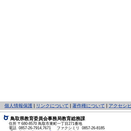
と
個人情報保護
|
リンクについて
|
著作権について
|
アクセシ
り
ネ
鳥取県教育委員会事務局教育総務課
ッ
住所 〒680-8570
鳥取市東町一丁目271番地
ト
電話
0857-26-7914
,
7671
ファクシミリ 0857-26-8185