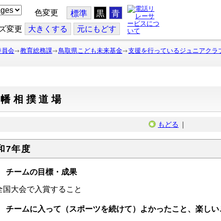
色変更
標準
黒
青
ズ変更
大
きくする
元
にもどす
委員会
教育総務課
鳥取県こども未来基金
支援を行っているジュニアクラ
因幡相撲道場
もどる
｜
和7年度
 チームの目標・成果
国大会で入賞すること
 チームに入って（スポーツを続けて）よかったこと、楽しい