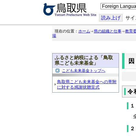
こ
の
ペ
ー
読み上げ
サイ
ジ
を
翻
現在の位置：
ホーム
県の組織と仕事
教育
訳
場
す
る
ふるさと納税による「鳥取
県こども未来基金」
こども未来基金トップへ
鳥取県こども未来基金への寄附
に対する感謝状贈呈式
令
１
全
２