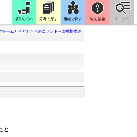
県外の方へ
分野で探す
組織で探す
防災 緊急
メニュー
ブチームと子どもたちのコメント
因幡相撲道
こと