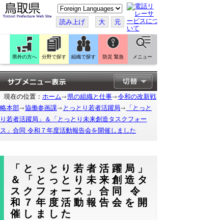
こ
の
ペ
読み上げ
大
元
ー
ジ
を
翻
訳
県外の方へ
分野で探す
組織で探す
防災 緊急
メニュー
す
る
現在の位置：
ホーム
県の組織と仕事
令和の改新戦
略本部
協働参画課
とっとり若者活躍局
「とっと
り若者活躍局」＆「とっとり未来創造タスクフォー
ス」合同 令和７年度活動報告会を開催しました
「とっとり若者活躍局」
＆「とっとり未来創造タ
スクフォース」合同 令
和７年度活動報告会を開
催しました