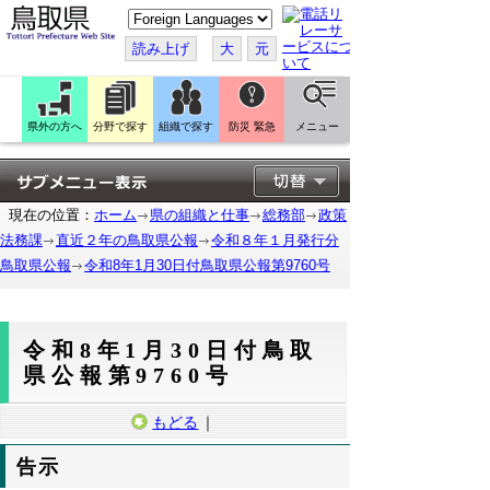
こ
の
ペ
読み上げ
大
元
ー
ジ
を
翻
訳
県外の方へ
分野で探す
組織で探す
防災 緊急
メニュー
す
る
現在の位置：
ホーム
県の組織と仕事
総務部
政策
法務課
直近２年の鳥取県公報
令和８年１月発行分
鳥取県公報
令和8年1月30日付鳥取県公報第9760号
令和8年1月30日付鳥取
県公報第9760号
もどる
｜
告示