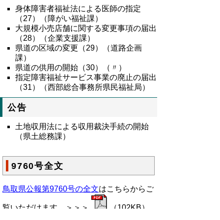
身体障害者福祉法による医師の指定
（
27
）（障がい福祉課）
大規模小売店舗に関する変更事項の届出
（
28
）（企業支援課）
県道の区域の変更（
29
）（道路企画
課）
県道の供用の開始（
30
）（〃）
指定障害福祉サービス事業の廃止の届出
（
31
）（西部総合事務所県民福祉局）
公告
土地収用法による収用裁決手続の開始
（県土総務課）
9760号全文
鳥取県公報第9760号の全文
はこちらからご
覧いただけます。＞＞＞
（102KB）