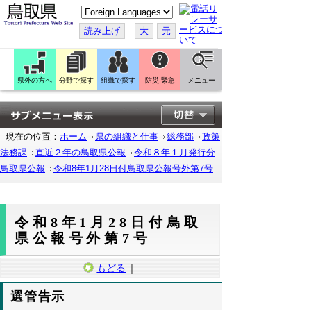
こ
の
ペ
読み上げ
大
元
ー
ジ
を
翻
訳
県外の方へ
分野で探す
組織で探す
防災 緊急
メニュー
す
る
現在の位置：
ホーム
県の組織と仕事
総務部
政策
法務課
直近２年の鳥取県公報
令和８年１月発行分
鳥取県公報
令和8年1月28日付鳥取県公報号外第7号
令和8年1月28日付鳥取
県公報号外第7号
もどる
｜
選管告示