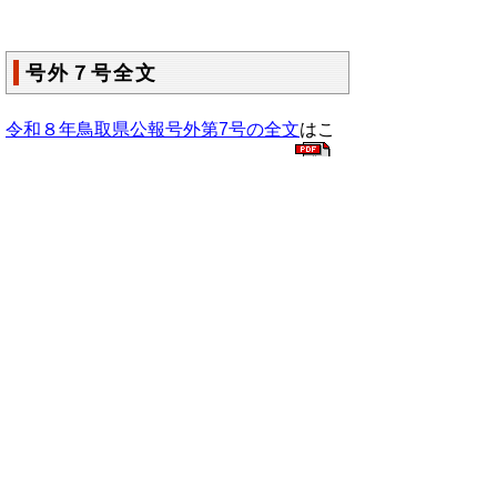
号外７号全文
令和８年鳥取県公報号外第7号の全文
はこ
ちらからご覧いただけます。＞＞＞
（84KB）
▲ページ上部に戻る
と
個人情報保護
|
リンクについて
|
著作権に
り
ついて
|
アクセシビリティ
ネ
鳥取県総務部政策法務課
ッ
住所 〒680-8570
ト
鳥取県鳥取市東町1丁目220