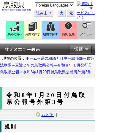
こ
の
ペ
読み上げ
大
元
ー
ジ
を
翻
訳
県外の方へ
分野で探す
組織で探す
防災 緊急
メニュー
す
る
現在の位置：
ホーム
県の組織と仕事
総務部
政策
法務課
直近２年の鳥取県公報
令和８年１月発行分
鳥取県公報
令和8年1月20日付鳥取県公報号外第3号
令和8年1月20日付鳥取
県公報号外第3号
もどる
｜
規則